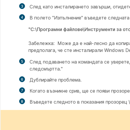
След като инсталирането завърши, отиде
В полето "Изпълнение" въведете следната
"C:\Програмни файлове\Инструменти за отс
Забележка:
Може да е най-лесно да копира
предполага, че сте инсталирали Windows D
След подаването на командата се уверете,
следсмъртта."
Дублирайте проблема.
Когато възникне срив, ще се появи прозоре
Въведете следното в показания прозорец \