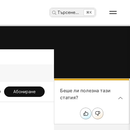
Търсене
...
⌘K
Беше ли полезна тази
Абониране
статия?