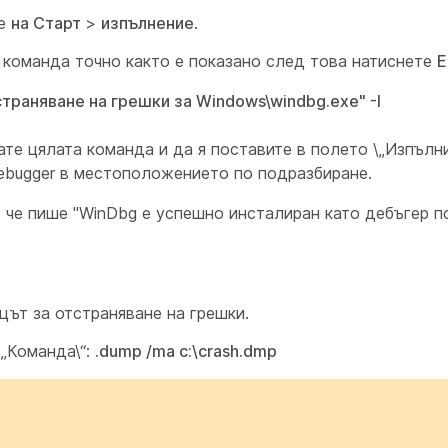
те
на Старт
>
изпълнение
.
 команда точно както е показано след това натиснете
E
траняване на грешки за Windows\windbg.exe" -I
те цялата команда и да я поставите в полето \„Изпълн
ebugger в местоположението по подразбиране.
 че пише "WinDbg е успешно инсталиран като дебъгер п
цът за отстраняване на грешки.
„Команда\“:
.dump /ma c:\crash.dmp