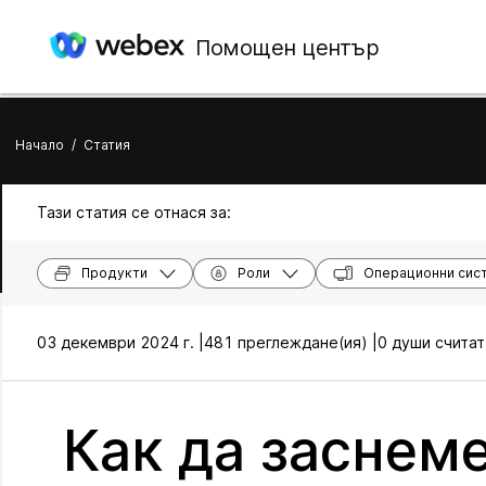
Помощен център
Начало
/
Статия
Тази статия се отнася за:
Продукти
Роли
Операционни сис
03 декември 2024 г. |
481 преглеждане(ия) |
0 души считат
Как да заснеме