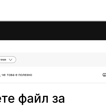
теми
, че това е полезно
те файл за