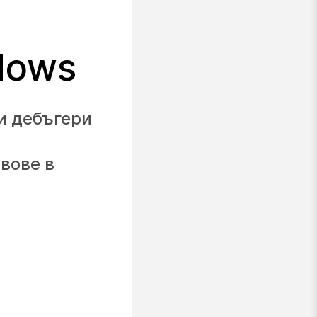
dows
и дебъгери
вове в