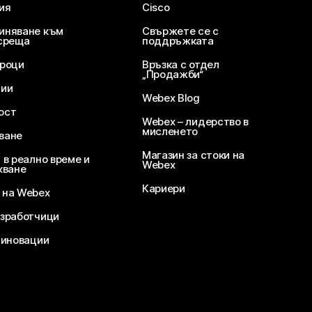
ия
Cisco
иняване към
Свържете се с
среща
поддръжката
уроци
Връзка с отдел
„Продажби“
ции
Webex Blog
ост
Webex – лидерство в
мисленето
ване
Магазин за стоки на
 в реално време и
Webex
кване
Кариери
 на Webex
зработчици
 иновации