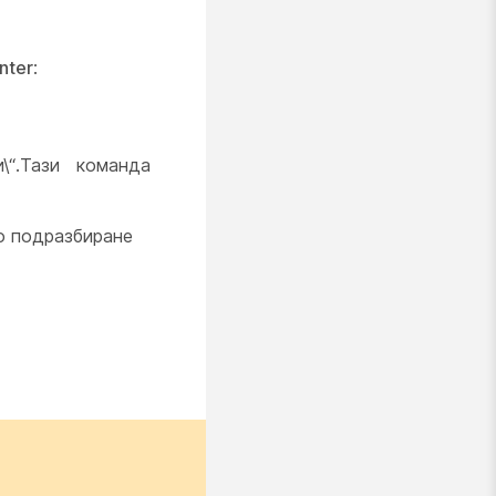
nter
:
и\“.Тази команда
о подразбиране