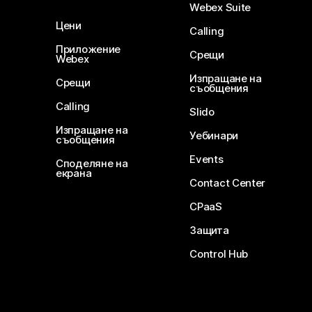
Webex Suite
Цени
Calling
Приложение
Срещи
Webex
Изпращане на
Срещи
съобщения
Calling
Slido
Изпращане на
Уебинари
съобщения
Events
Споделяне на
екрана
Contact Center
CPaaS
Защита
Control Hub