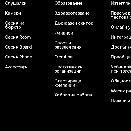
Слушалки
Образование
Изтеглян
Камери
Здравеопазване
Присъед
тестова 
Серия на
Държавен сектор
бюрото
Онлайн 
Финанси
Серия Room
Интегра
Спорт и
Серия Board
развлечения
Достъпн
Серия Phone
Frontline
Приобща
Аксесоари
Нестопански
Уебинари
организации
при поис
Стартиращи
Общност
компании
Webex ра
Хибридна работа
Новини и