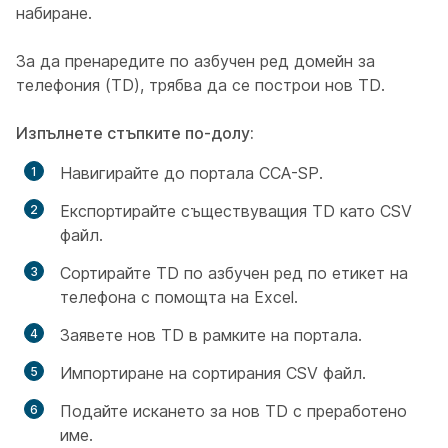
набиране.
За да пренаредите по азбучен ред домейн за
телефония (TD), трябва да се построи нов TD.
Изпълнете стъпките по-долу:
Навигирайте до портала CCA-SP.
Експортирайте съществуващия TD като CSV
файл.
Сортирайте TD по азбучен ред по етикет на
телефона с помощта на Excel.
Заявете нов TD в рамките на портала.
Импортиране на сортирания CSV файл.
Подайте искането за нов TD с преработено
име.