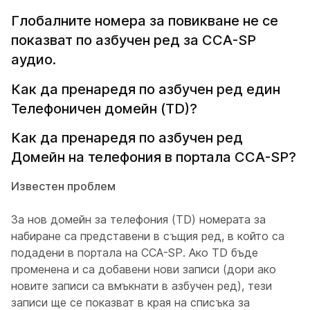
Глобалните номера за повикване не се
показват по азбучен ред за CCA-SP
аудио.
Как да пренаредя по азбучен ред един
Телефоничен домейн (TD)?
Как да пренаредя по азбучен ред
Домейн на телефония в портала CCA-SP?
Известен проблем
За нов домейн за телефония (TD) номерата за
набиране са представени в същия ред, в който са
подадени в портала на CCA-SP. Ако TD бъде
променена и са добавени нови записи (дори ако
новите записи са вмъкнати в азбучен ред), тези
записи ще се показват в края на списъка за