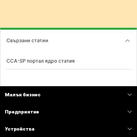
Свързани статии
CCA-SP портал ядро статия
Малък бизнес
Цени
Предприятие
Приложение Webex
Webex Suite
Устройства
Срещи
Calling