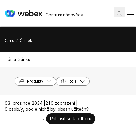
Centrum nápovědy
Domů
/
Článek
Téma článku:
Produkty
Role
03. prosince 2024 |
210 zobrazení |
0 osob/y, podle nichž byl obsah užitečný
Přihlásit se k odběru