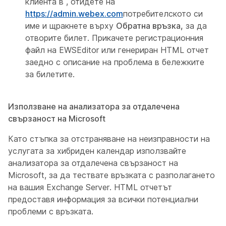
клиента в , отидете на
https://admin.webex.com
потребителското си
име и щракнете върху
Обратна връзка,
за да
отворите билет. Прикачете регистрационния
файл на EWSEditor или генериран HTML отчет
заедно с описание на проблема в бележките
за билетите.
Използване на анализатора за отдалечена
свързаност на Microsoft
Като стъпка за отстраняване на неизправности на
услугата за хибриден календар използвайте
анализатора за отдалечена свързаност на
Microsoft, за да тествате връзката с разполагането
на вашия Exchange Server. HTML отчетът
предоставя информация за всички потенциални
проблеми с връзката.