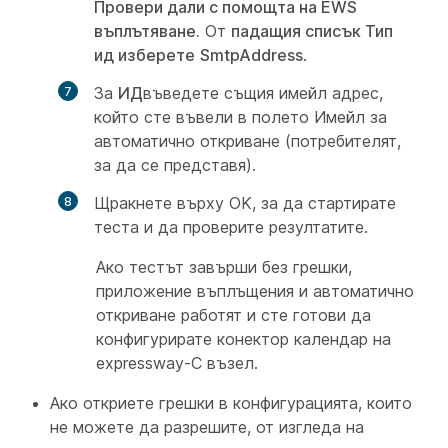
Провери дали с помощта на EWS
въплътяване.
От
падащия списък Тип
ид изберете
SmtpAddress
.
За
ИД
въведете същия имейл адрес,
който сте въвели в полето Имейл за
автоматично откриване
(потребителят,
за да се представя).
Щракнете върху
OK, за да стартирате
теста и да проверите резултатите.
Ако тестът завърши без грешки,
приложение въплъщения и автоматично
откриване работят и сте готови да
конфигурирате конектор календар на
expressway-C възел.
Ако откриете грешки в конфигурацията, които
не можете да разрешите, от изгледа на