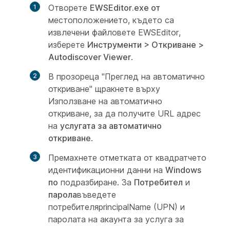
Отворете
EWSEditor.exe от
местоположението, където са
извлечени файловете EWSEditor,
изберете
Инструменти > Откриване >
Autodiscover Viewer
.
В прозореца "Преглед на автоматично
откриване" щракнете върху
Използване на автоматично
откриване, за да получите URL адрес
на
услугата за автоматично
откриване
.
Премахнете отметката от квадратчето
идентификационни данни на
Windows
по
подразбиране. За
Потребител
и
парола
въведете
потребителяprincipalName (UPN) и
паролата на акаунта за услуга за