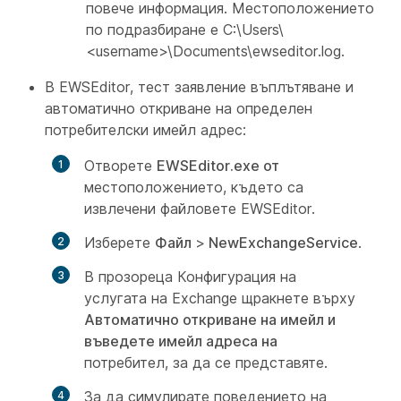
повече информация. Местоположението
по подразбиране е C:\Users\
<username>\Documents\ewseditor.log.
В EWSEditor, тест заявление въплътяване и
автоматично откриване на определен
потребителски имейл адрес:
Отворете
EWSEditor.exe от
местоположението, където са
извлечени файловете EWSEditor.
Изберете
Файл
>
NewExchangeService
.
В прозореца Конфигурация на
услугата на Exchange щракнете върху
Автоматично откриване на имейл и
въведете имейл адреса на
потребител, за да се представяте.
За да симулирате поведението на