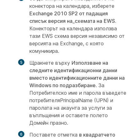
конектора на календара, изберете
Exchange 2010 SP2 от падащия
списък версия на_схемата на
EWS.
Конекторът на календара използва
тази EWS схема версия независимо от
версията на Exchange, с която
комуникира.
Щракнете върху
Използване на
следните идентификационни данни
вместо идентификационните данни на
Windows по подразбиране
. За
Потребителско име и парола въведете
потребителяPrincipalName (UPN) и
паролата на акаунта за услуги за
въплъщения и оставете полето
Домейн празно.
Поставете отметка
в квадратчето