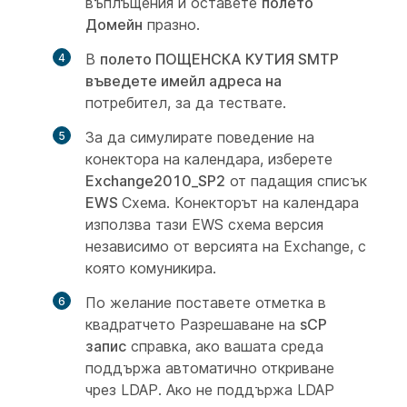
въплъщения и оставете
полето
Домейн
празно.
В
полето ПОЩЕНСКА КУТИЯ SMTP
въведете имейл адреса на
потребител, за да тествате.
За да симулирате поведение на
конектора на календара, изберете
Exchange2010_SP2
от падащия списък
EWS
Схема. Конекторът на календара
използва тази EWS схема версия
независимо от версията на Exchange, с
която комуникира.
По желание поставете отметка в
квадратчето Разрешаване на
sCP
запис
справка, ако вашата среда
поддържа автоматично откриване
чрез LDAP. Ако не поддържа LDAP