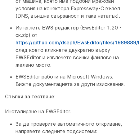
от машина, която има подобни мрежови
условия на конектора Expressway-C възел
(DNS, външна свързаност и така нататък).
Изтеглете
EWS редактор
(EwsEditor 1.20 -
ск.zip) от
https://github.com/dseph/EwsEditor/files/1989889/E
след което кликнете двукратно върху
EWSEditor
и извлечете всички файлове на
желано място.
EWSEditor работи на Microsoft Windows.
Вижте документацията за други изисквания.
Стъпки за тестване
:
Инсталиране на EWSEditor.
За да проверите автоматичното откриване,
направете следните подсистеми: