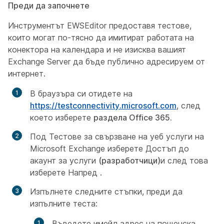
Преди да започнете
Инструментът EWSEditor предоставя тестове,
които могат по-тясно да имитират работата на
конектора на календара и не изисква вашият
Exchange Server да бъде публично адресируем от
интернет.
В браузъра си отидете на
https://testconnectivity.microsoft.com
, след
което изберете
раздела Office 365.
Под Тестове за свързване на уеб услуги на
Microsoft Exchange изберете Достъп до
акаунт за
услуги
(разработчици)
и след това
изберете Напред
.
Изпълнете следните стъпки, преди да
изпълните теста:
Въведете имейл адрес на пощенска