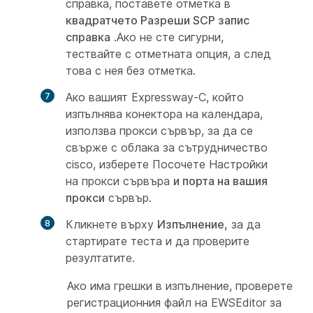
справка, поставете отметка в
квадратчето Разреши SCP запис
справка
.Ако не сте сигурни,
тествайте с отметната опция, а след
това с нея без отметка.
Ако вашият Expressway-C, който
изпълнява конектора на календара,
използва прокси сървър, за да се
свърже с облака за сътрудничество
cisco, изберете Посочете Настройки
на прокси сървъра
и порта на вашия
прокси
сървър.
Кликнете върху
Изпълнение,
за да
стартирате теста и да проверите
резултатите.
Ако има грешки в изпълнение, проверете
регистрационния файл на EWSEditor за