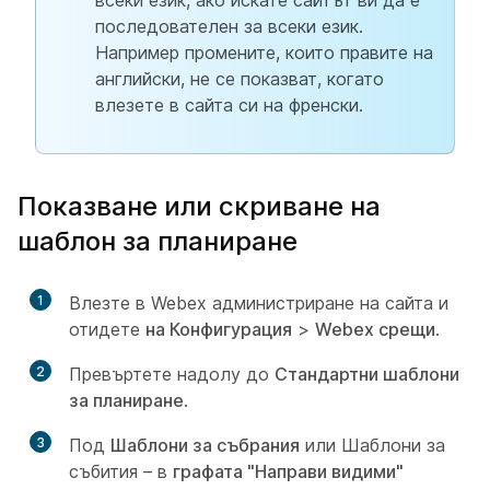
всеки език, ако искате сайтът ви да е
последователен за всеки език.
Например промените, които правите на
английски, не се показват, когато
влезете в сайта си на френски.
Показване или скриване на
шаблон за планиране
1
Влезте в Webex администриране на сайта и
отидете
на Конфигурация
>
Webex срещи
.
2
Превъртете надолу до
Стандартни шаблони
за планиране
.
3
Под
Шаблони за събрания
или Шаблони за
събития – в
графата "Направи видими"