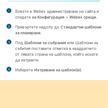
1
Влезте в Webex администриране на сайта и
отидете
на Конфигурация
>
Webex срещи
.
2
Превъртете надолу до
Стандартни шаблони
за планиране
.
3
Под
Шаблони за събрания
или Шаблони за
събития поставете отметка в квадратчето
от лявата страна на
шаблона, който искате
да изтриете.
4
Изберете
Изтриване на шаблон(и)
.