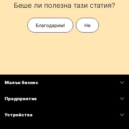
Беше ли полезна тази статия?
Благодарим!
Не
Малък бизнес
Цени
Предприятие
Приложение Webex
Webex Suite
Устройства
Срещи
Calling
Слушалки
Calling