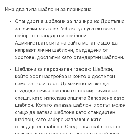
Има два типа шаблони за планиране:
Стандартни шаблони за планиране:
Достъпно
за всички хостове. Уебекс услуга включва
набор от стандартни шаблони.
Администраторите на сайта могат също да
направят лични шаблони, създадени от
хостове, достъпни като стандартни шаблони.
Шаблони за персонален график:
Шаблон,
който хост настройва и който е достъпен
само за този хост. Домакинът може да
създаде личен шаблон от планировчика на
срещи, като използва опцията
Запазване като
шаблон
. Когато запазва шаблон, хостът може
също да запази шаблона като стандартен
шаблон, като избере
Запазване като
стандартен шаблон
. След това шаблонът се
появява в списъка със стандартни шаблони.