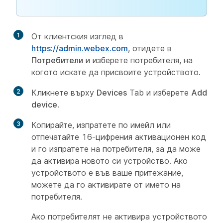
1
От клиентския изглед в
https://admin.webex.com
, отидете в
Потребители
и изберете потребителя, на
когото искате да присвоите устройството.
2
Кликнете върху
Devices
Tab и изберете
Add
device
.
3
Копирайте, изпратете по имейл или
отпечатайте 16-цифрения активационен код
и го изпратете на потребителя, за да може
да активира новото си устройство. Ако
устройството е във ваше притежание,
можете да го активирате от името на
потребителя.
Ако потребителят не активира устройството