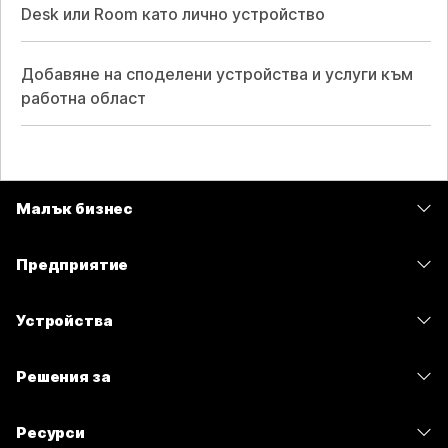
Desk или Room като лично устройство
Добавяне на споделени устройства и услуги към
работна област
Малък бизнес
Цени
Предприятие
Приложение Webex
Webex Suite
Устройства
Срещи
Calling
Слушалки
Calling
Решения за
Срещи
Камери
Изпращане на съобщения
Образование
Изпращане на съобщения
Ресурси
Серия на бюрото
Споделяне на екрана