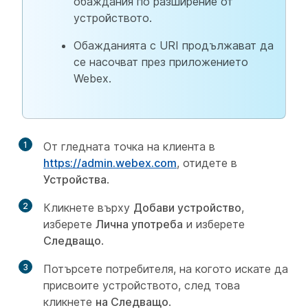
обаждания по разширение от
устройството.
Обажданията с URI продължават да
се насочват през приложението
Webex.
1
От гледната точка на клиента в
https://admin.webex.com
, отидете в
Устройства
.
2
Кликнете върху
Добави устройство
,
изберете
Лична употреба
и изберете
Следващо
.
3
Потърсете потребителя, на когото искате да
присвоите устройството, след това
кликнете
на Следващо
.