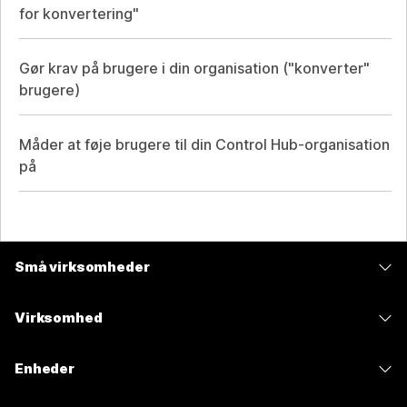
for konvertering"
Gør krav på brugere i din organisation ("konverter"
brugere)
Måder at føje brugere til din Control Hub-organisation
på
Små virksomheder
Priser
Virksomhed
Webex-app
Webex Suite
Enheder
Meetings
Calling
headsets