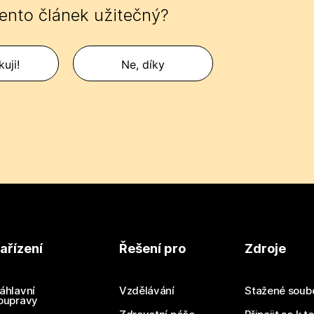
tento článek užitečný?
uji!
Ne, díky
ařízení
Řešení pro
Zdroje
áhlavní
Vzdělávání
Stažené soub
oupravy