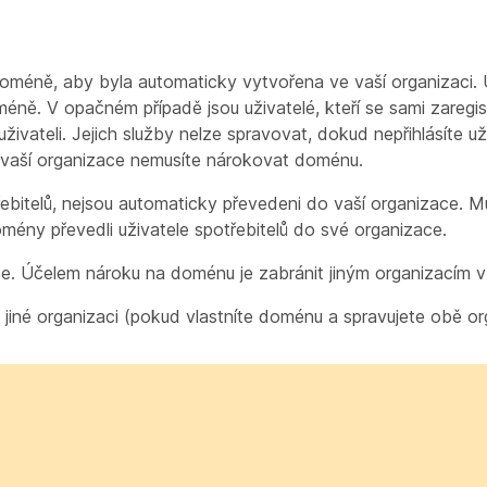
oméně, aby byla automaticky vytvořena ve vaší organizaci. U
méně. V opačném případě jsou uživatelé, kteří se sami zaregist
ivateli. Jejich služby nelze spravovat, dokud nepřihlásíte už
 vaší organizace nemusíte nárokovat doménu.
řebitelů, nejsou automaticky převedeni do vaší organizace. Mu
ény převedli uživatele spotřebitelů do své organizace.
. Účelem nároku na doménu je zabránit jiným organizacím v
jiné organizaci (pokud vlastníte doménu a spravujete obě or