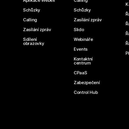
Aplikace Webex
Calling
K
Schůzky
Schůzky
Ř
Calling
Zasílání zpráv
Ř
Zasílání zpráv
Slido
Ř
Sdílení
Webináře
obrazovky
Ř
Events
P
Kontaktní
centrum
CPaaS
Zabezpečení
Control Hub