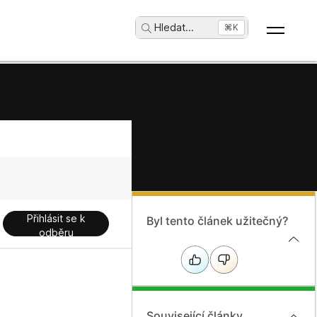
Hledat
...
⌘K
Přihlásit se k
Byl tento článek užitečný?
odběru
Související články