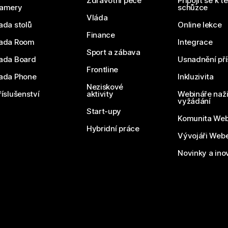
Zdravotní péče
Připojit se k t
amery
schůzce
Vláda
ada stolů
Online lekce
Finance
ada Room
Integrace
Sport a zábava
ada Board
Usnadnění pří
Frontline
ada Phone
Inkluzivita
Neziskové
říslušenství
aktivity
Webináře naži
vyžádání
Start-upy
Komunita We
Hybridní práce
Vývojáři Web
Novinky a ino