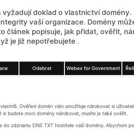
vyžadují doklad o vlastnictví domény. J
integrity vaší organizace. Domény může
 článek popisuje, jak přidat, ověřit, ná
ž je již nepotřebujete .
race
Odebrat
Webex for Government
Řeš
lastníš. Ověření domén vám umožňuje nárokovat si uživatele
ež si budete moci domény nárokovat, musíte je také ověřit.
me do záznamu DNS TXT hostitele vaší domény. Abychom pot
.