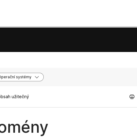
Operační systémy
obsah užitečný
domény