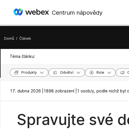
Centrum nápovědy
Domů
/
Článek
Téma článku:
Produkty
Odvětví
Role
17. dubna 2026 |
1898 zobrazení |
1 osob/y, podle nichž byl 
Spravujte své 