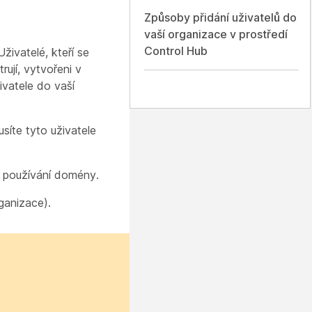
Způsoby přidání uživatelů do
vaší organizace v prostředí
Control Hub
živatelé, kteří se
rují, vytvořeni v
ivatele do vaší
síte tyto uživatele
 používání domény.
ganizace).