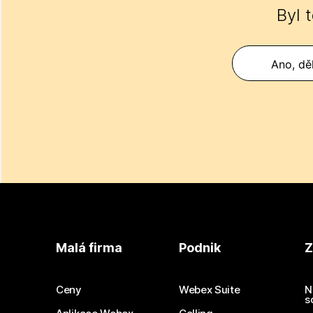
Byl 
Ano, děk
Malá firma
Podnik
Z
Ceny
Webex Suite
N
s