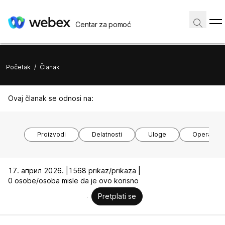
Centar za pomoć
Početak
/
Članak
Ovaj članak se odnosi na:
Proizvodi
Delatnosti
Uloge
Operativni
17. април 2026. |
1568 prikaz/prikaza |
0 osobe/osoba misle da je ovo korisno
Pretplati se