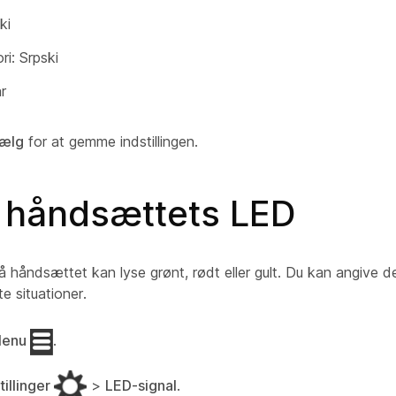
ki
ri: Srpski
r
ælg
for at gemme indstillingen.
l håndsættets LED
 håndsættet kan lyse grønt, rødt eller gult. Du kan angive d
e situationer.
enu
.
tillinger
>
LED-signal
.