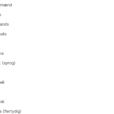
kmænd
o
lands
guês
ka
k (sprog)
ий
nsk
 (flertydig)