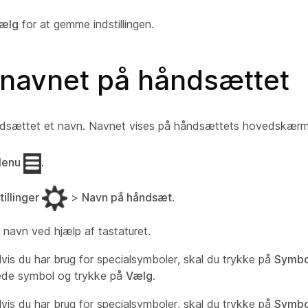
ælg
for at gemme indstillingen.
 navnet på håndsættet
ndsættet et navn. Navnet vises på håndsættets hovedskærm
enu
.
tillinger
>
Navn på håndsæt
.
 navn ved hjælp af tastaturet.
Hvis du har brug for specialsymboler, skal du trykke på
Symbo
ede symbol og trykke på
Vælg
.
Hvis du har brug for specialsymboler, skal du trykke på
Symbo