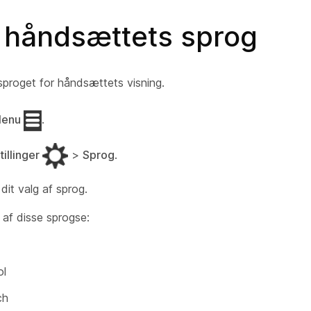
l håndsættets sprog
 sproget for håndsættets visning.
enu
.
tillinger
>
Sprog
.
it valg af sprog.
 af disse sprogse:
ol
ch