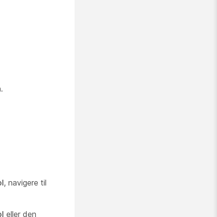
.
l
, navigere til
l
eller den