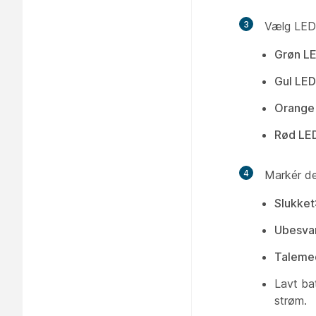
3
Vælg LED
Grøn L
Gul LED
Orange
Rød LE
4
Markér de
Slukket
Ubesva
Taleme
Lavt bat
strøm.