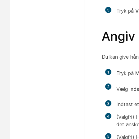
5
Tryk på
V
Angiv
Du kan give hå
1
Tryk på
M
2
Vælg
Inds
3
Indtast et
4
(Valgfri) 
det ønsk
5
(Valgfri) 