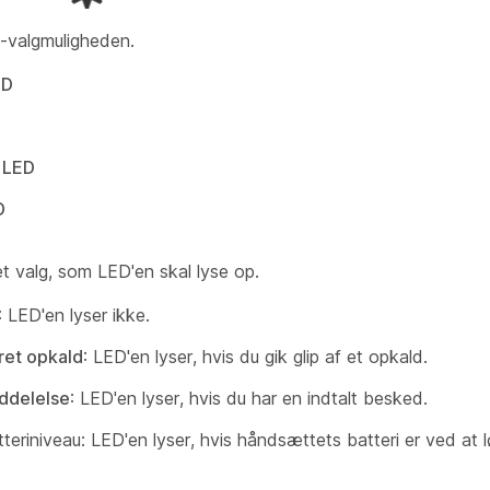
-valgmuligheden.
ED
 LED
D
t valg, som LED'en skal lyse op.
: LED'en lyser ikke.
ret opkald
: LED'en lyser, hvis du gik glip af et opkald.
ddelelse
: LED'en lyser, hvis du har en indtalt besked.
teriniveau:
LED'en lyser, hvis håndsættets batteri er ved at l