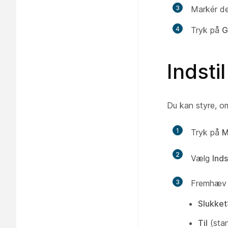
3
Markér den
4
Tryk på
G
Indsti
Du kan styre, om
1
Tryk på
M
2
Vælg
Inds
3
Fremhæv d
Slukket
Til
(stan