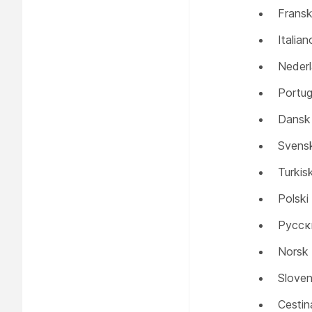
Frans
Italian
Neder
Portu
Dansk
Svens
Turkis
Polski
Pyccĸ
Norsk
Slove
Cestina