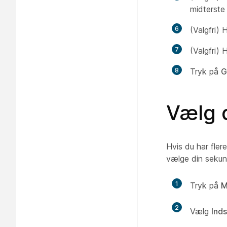
midterste
6
(Valgfri) 
7
(Valgfri) 
8
Tryk på
G
Vælg d
Hvis du har flere
vælge din sekund
1
Tryk på
M
2
Vælg
Inds