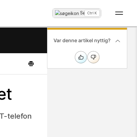
Søg
...
Ctrl K
Var denne artikel nyttig?
et
CT-telefon