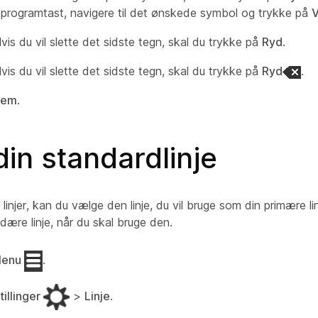
 programtast, navigere til det ønskede symbol og trykke på
Hvis du vil slette det sidste tegn, skal du trykke på
Ryd
.
Hvis du vil slette det sidste tegn, skal du trykke på
Ryd
.
em
.
in standardlinje
 linjer, kan du vælge den linje, du vil bruge som din primære li
ære linje, når du skal bruge den.
enu
.
tillinger
>
Linje
.