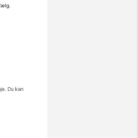
Vælg
.
nje. Du kan