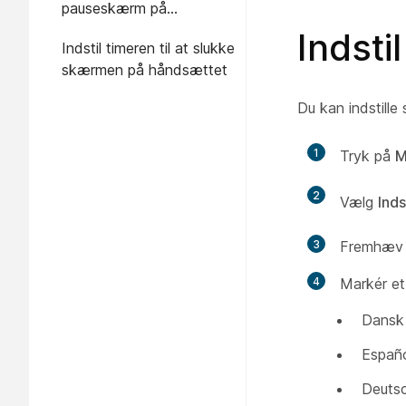
pauseskærm på
håndsættet
Indsti
Indstil timeren til at slukke
skærmen på håndsættet
Du kan indstille
1
Tryk på
M
2
Vælg
Inds
3
Fremhæv d
4
Markér et
Dansk
Españ
Deuts