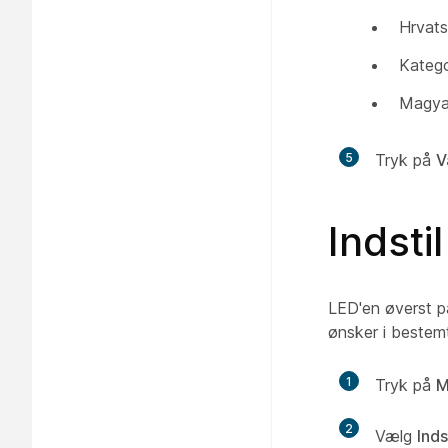
Hrvats
Katego
Magya
5
Tryk på
V
Indsti
LED'en øverst på
ønsker i bestemt
1
Tryk på
M
2
Vælg
Inds