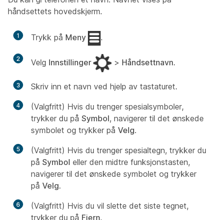
håndsettets hovedskjerm.
1
Trykk på
Meny
.
2
Velg
Innstillinger
>
Håndsettnavn
.
3
Skriv inn et navn ved hjelp av tastaturet.
4
(Valgfritt) Hvis du trenger spesialsymboler,
trykker du på
Symbol
, navigerer til det ønskede
symbolet og trykker på
Velg
.
5
(Valgfritt) Hvis du trenger spesialtegn, trykker du
på
Symbol
eller den midtre funksjonstasten,
navigerer til det ønskede symbolet og trykker
på
Velg
.
6
(Valgfritt) Hvis du vil slette det siste tegnet,
trykker du på
Fjern
.