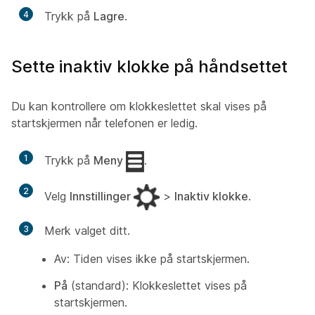
4
Trykk på
Lagre
.
Sette inaktiv klokke på håndsettet
Du kan kontrollere om klokkeslettet skal vises på
startskjermen når telefonen er ledig.
1
Trykk på
Meny
.
2
Velg
Innstillinger
>
Inaktiv klokke
.
3
Merk valget ditt.
Av:
Tiden vises ikke på startskjermen.
På
(standard): Klokkeslettet vises på
startskjermen.