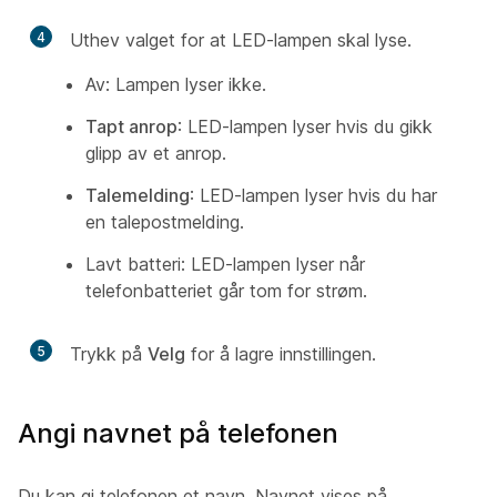
4
Uthev valget for at LED-lampen skal lyse.
Av:
Lampen lyser ikke.
Tapt anrop
: LED-lampen lyser hvis du gikk
glipp av et anrop.
Talemelding
: LED-lampen lyser hvis du har
en talepostmelding.
Lavt batteri:
LED-lampen lyser når
telefonbatteriet går tom for strøm.
5
Trykk på
Velg
for å lagre innstillingen.
Angi navnet på telefonen
Du kan gi telefonen et navn. Navnet vises på