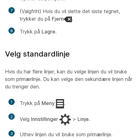
7
(Valgfritt) Hvis du vil slette det siste tegnet,
trykker du på
Fjern
.
8
Trykk på
Lagre
.
Velg standardlinje
Hvis du har flere linjer, kan du velge linjen du vil bruke
som primærlinje. Du kan velge den sekundære linjen når
du trenger den.
1
Trykk på
Meny
.
2
Velg
Innstillinger
>
Linje
.
3
Uthev linjen du vil bruke som primærlinje.