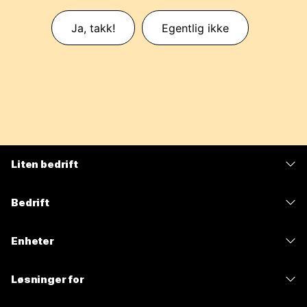
Ja, takk!
Egentlig ikke
Liten bedrift
Priser
Bedrift
Webex-app
Webex Suite
Enheter
Møter
Calling
Hodesett
Calling
Løsninger for
Møter
Kameraer
Meldinger
Utdanning