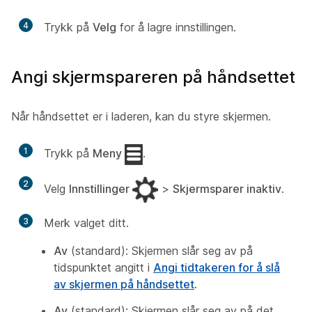
4
Trykk på
Velg
for å lagre innstillingen.
Angi skjermspareren på håndsettet
Når håndsettet er i laderen, kan du styre skjermen.
1
Trykk på
Meny
.
2
Velg
Innstillinger
>
Skjermsparer inaktiv
.
3
Merk valget ditt.
Av
(standard): Skjermen slår seg av på
tidspunktet angitt i
Angi tidtakeren for å slå
av skjermen på håndsettet
.
Av
(standard): Skjermen slår seg av på det