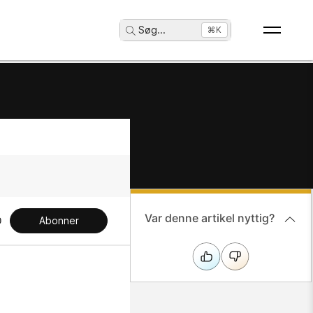
Søg
...
⌘K
Var denne artikel nyttig?
Abonner