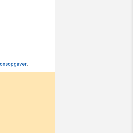
tionsopgaver
.