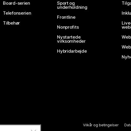
Board-serien
Sport og
Til
underholdning
Telefonserien
Inkl
Frontline
Tilbehør
Liv
Nonprofits
webi
Nystartede
Web
virksomheder
Webe
Hybridarbejde
Nyhe
Vilkår og betingelser
Dat