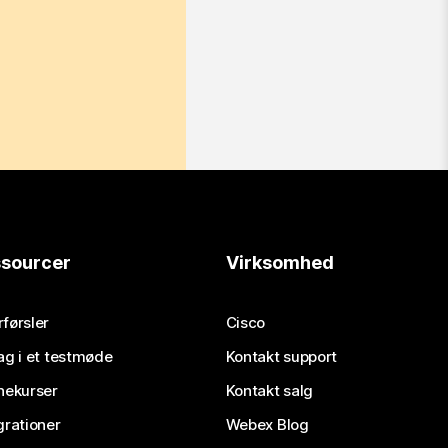
sourcer
Virksomhed
førsler
Cisco
ag i et testmøde
Kontakt support
nekurser
Kontakt salg
grationer
Webex Blog