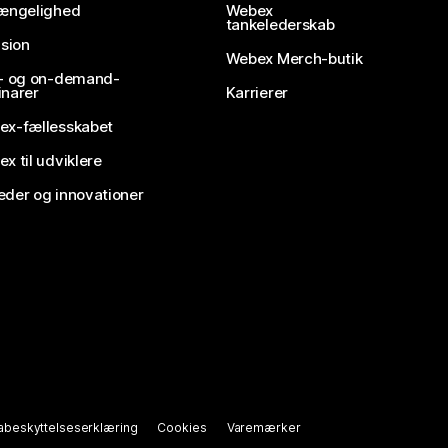
gængelighed
Webex
tankelederskab
usion
Webex Merch-butik
e- og on-demand-
narer
Karrierer
ex-fællesskabet
x til udviklere
der og innovationer
abeskyttelseserklæring
Cookies
Varemærker