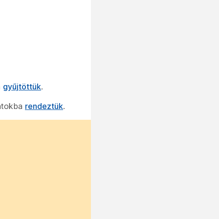
a
gyűjtöttük
.
datokba
rendeztük
.