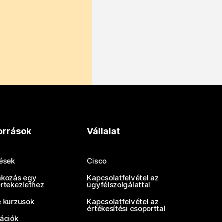
orrások
Vállalat
tések
Cisco
akozás egy
Kapcsolatfelvétel az
értekezlethez
ügyfélszolgálattal
e kurzusok
Kapcsolatfelvétel az
értékesítési csoporttal
rációk