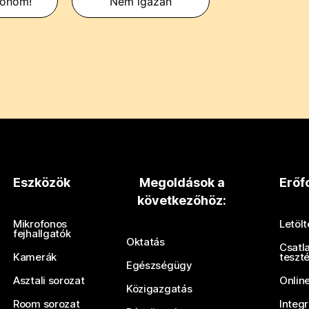
zönöm!
Nem igazán
Eszközök
Megoldások a
Erőf
következőhöz:
Mikrofonos
Letöl
fejhallgatók
Oktatás
Csatl
Kamerák
teszt
Egészségügy
Asztali sorozat
Onlin
Közigazgatás
Room sorozat
Integ