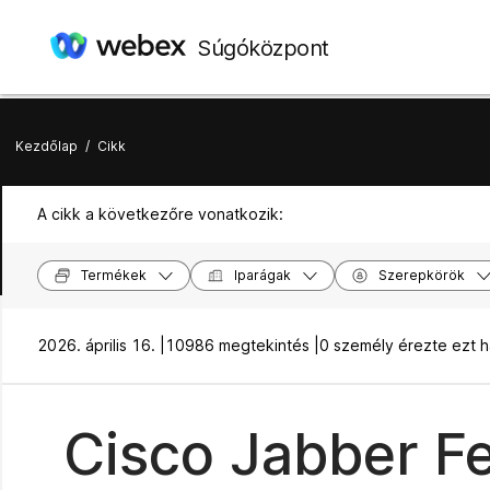
Súgóközpont
Kezdőlap
/
Cikk
A cikk a következőre vonatkozik:
Termékek
Iparágak
Szerepkörök
2026. április 16. |
10986 megtekintés |
0 személy érezte ezt 
Cisco Jabber Fe