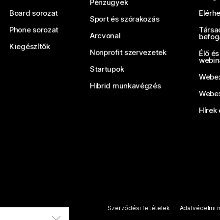
Pénzügyek
Board sorozat
Elérh
Sport és szórakozás
Phone sorozat
Társa
Arcvonal
befog
Kiegészítők
Nonprofit szervezetek
Élő és
webin
Startupok
Webex
Hibrid munkavégzés
Webex
Hírek 
Szerződési feltételek
Adatvédelmi n