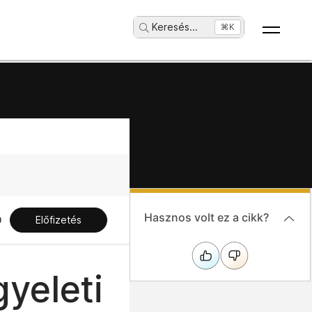
Keresés
...
⌘K
Hasznos volt ez a cikk?
Előfizetés
gyeleti