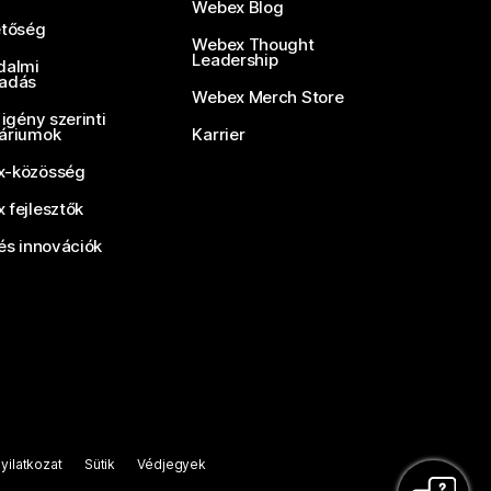
Webex Blog
etőség
Webex Thought
Leadership
dalmi
adás
Webex Merch Store
 igény szerinti
áriumok
Karrier
-közösség
 fejlesztők
és innovációk
yilatkozat
Sütik
Védjegyek