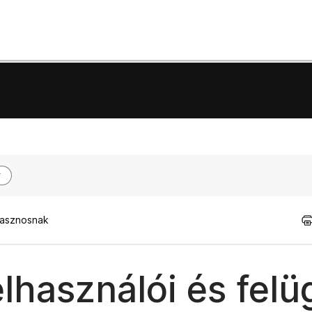
hasznosnak
lhasználói és felü