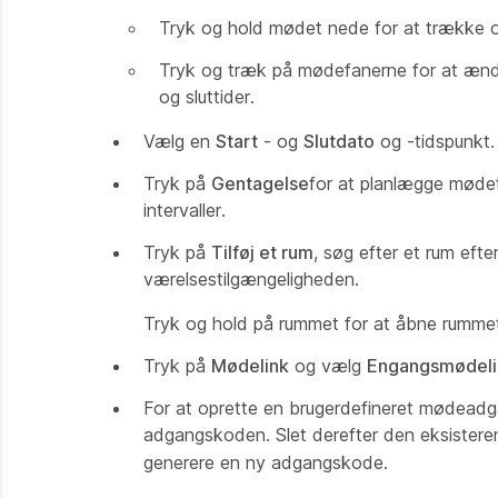
Tryk og hold mødet nede for at trække og 
Tryk og træk på mødefanerne for at ændr
og sluttider.
Vælg en
Start
- og
Slutdato
og -tidspunkt.
Tryk på
Gentagelse
for at planlægge mødet
intervaller.
Tryk på
Tilføj et rum
, søg efter et rum efte
værelsestilgængeligheden.
Tryk og hold på rummet for at åbne rumme
Tryk på
Mødelink
og vælg
Engangsmødeli
For at oprette en brugerdefineret mødeadg
adgangskoden. Slet derefter den eksister
generere en ny adgangskode.