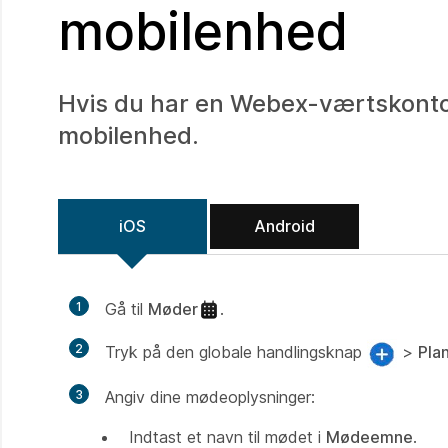
mobilenhed
Hvis du har en Webex-værtskonto
mobilenhed.
iOS
Android
1
Gå til
Møder
.
2
Tryk på den globale handlingsknap
>
Pla
3
Angiv dine mødeoplysninger:
Indtast et navn til mødet i
Mødeemne
.