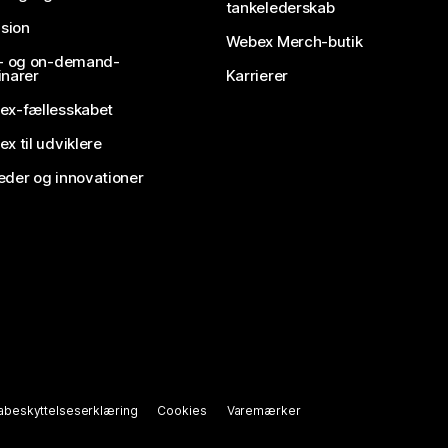
tankelederskab
usion
Webex Merch-butik
e- og on-demand-
narer
Karrierer
ex-fællesskabet
x til udviklere
der og innovationer
abeskyttelseserklæring
Cookies
Varemærker