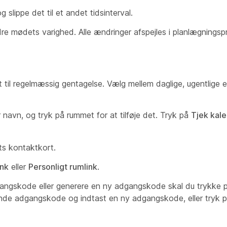
slippe det til et andet tidsinterval.
e mødets varighed. Alle ændringer afspejles i planlægningsp
 til regelmæssig gentagelse. Vælg mellem daglige, ugentlige e
r navn, og tryk på rummet for at tilføje det. Tryk på
Tjek kal
ts kontaktkort.
nk
eller
Personligt rumlink
.
angskode eller generere en ny adgangskode skal du trykke 
ende adgangskode og indtast en ny adgangskode, eller tryk 