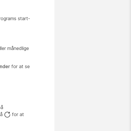
rograms start-
ller månedlige
ender
for at se
på
på
for at