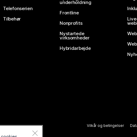
underholdning
Telefonserien
Inkl
Frontline
Tilbehør
Liv
Nonprofits
webi
Nystartede
Web
virksomheder
Webe
Hybridarbejde
Nyhe
Vilkår og betingelser
Dat
des.
 cookies.