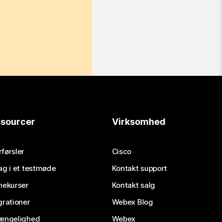
sourcer
Virksomhed
førsler
Cisco
ag i et testmøde
Kontakt support
nekurser
Kontakt salg
grationer
Webex Blog
gængelighed
Webex