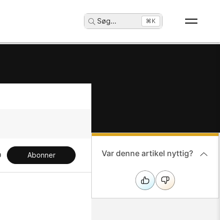
Søg
...
⌘K
Var denne artikel nyttig?
Abonner