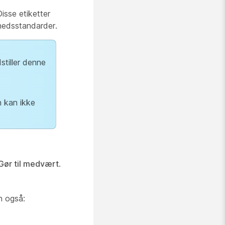
Disse etiketter
rhedsstandarder.
stiller denne
n kan ikke
Gør til medvært
.
an også: