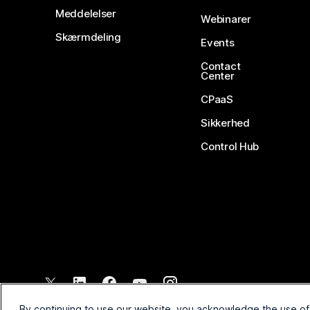
Meddelelser
Webinarer
Skærmdeling
Events
Contact
Center
CPaaS
Sikkerhed
Control Hub
©
2026
Cisco og/eller dennes partnere. Alle rettigheder forbehol
By continuing to use our website, you acknowledge the use of