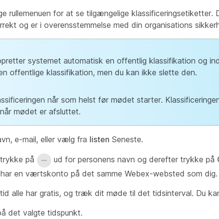
e rullemenuen for at se tilgængelige klassificeringsetiketter. 
korrekt og er i overensstemmelse med din organisations sikke
 opretter systemet automatisk en offentlig klassifikation og ind
offentlige klassifikation, men du kan ikke slette den.
ficeringen når som helst før mødet starter. Klassificeringe
når mødet er afsluttet.
avn, e-mail, eller vælg fra
listen
Seneste.
 trykke på
ud for personens navn og derefter trykke på
de har en værtskonto på det samme Webex-websted som dig.
tid alle har gratis, og træk dit møde til det tidsinterval. Du k
på det valgte tidspunkt.