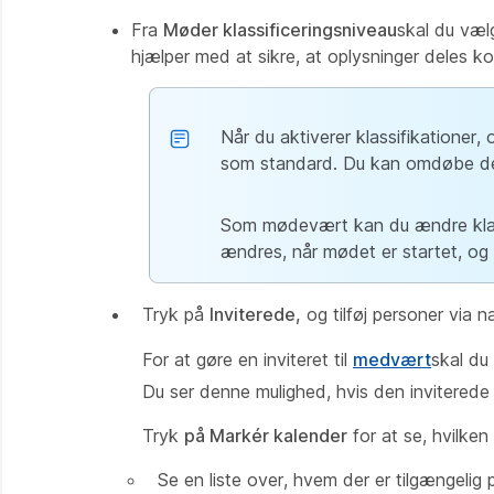
Fra
Møder klassificeringsniveau
skal du vælg
hjælper med at sikre, at oplysninger deles 
Når du aktiverer klassifikationer,
som standard. Du kan omdøbe den 
Som mødevært kan du ændre klassi
ændres, når mødet er startet, og 
Tryk på
Inviterede,
og tilføj personer via n
For at gøre en inviteret til
medvært
skal du
Du ser denne mulighed, hvis den invitere
Tryk
på Markér kalender
for at se, hvilken 
Se en liste over, hvem der er tilgængelig 