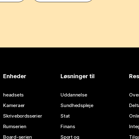
Enheder
Løsninger til
Res
headsets
Uddannelse
Over
Kameraer
Sundhedspleje
Delt
Skrivebordsserier
Stat
Onli
Rumserien
Finans
Inte
Board-serien
Sport og
Til