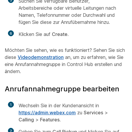
5
Suchen Sie verfügbare Benutzer,
Arbeitsbereiche oder virtuelle Leitungen nach
Namen, Telefonnummer oder Durchwahl und
fügen Sie diese zur Anrufübernahme hinzu.
6
Klicken Sie auf
Create
.
Möchten Sie sehen, wie es funktioniert? Sehen Sie sich
diese
Videodemonstration
an, um zu erfahren, wie Sie
eine Anrufannahmegruppe in Control Hub erstellen und
ändern.
Anrufannahmegruppe bearbeiten
1
Wechseln Sie in der Kundenansicht in
https://admin.webex.com
zu
Services
>
Calling
>
Features
.
2
Gehen Sie zum
Call Pickup
und klicken Sie auf