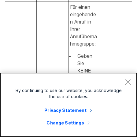
Für einen
eingehende
n Anruf in
Ihrer
Anrufüberna
hmegruppe:
Geben
Sie
KEINE
ein, um
keine
By continuing to use our website, you acknowledge
Benac
the use of cookies.
hrichtig
ung zu
Privacy Statement
erhalte
n.
Change Settings
Geben