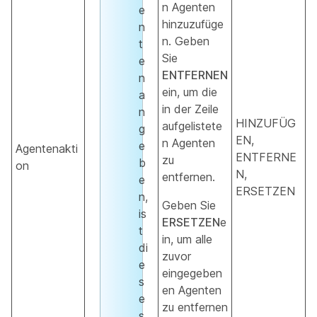
n Agenten
e
hinzuzufüge
n
n. Geben
t
Sie
e
ENTFERNEN
n
ein, um die
a
in der Zeile
n
HINZUFÜG
aufgelistete
g
EN,
n Agenten
e
Agentenakti
ENTFERNE
zu
b
on
N,
entfernen.
e
ERSETZEN
n,
Geben Sie
is
ERSETZEN
e
t
in, um alle
di
zuvor
e
eingegeben
s
en Agenten
e
zu entfernen
s