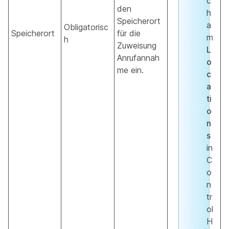
c
den
h
Speicherort
a
Obligatorisc
Speicherort
für die
m
h
Zuweisung
L
Anrufannah
o
me ein.
c
a
ti
o
n
s
in
C
o
n
tr
ol
H