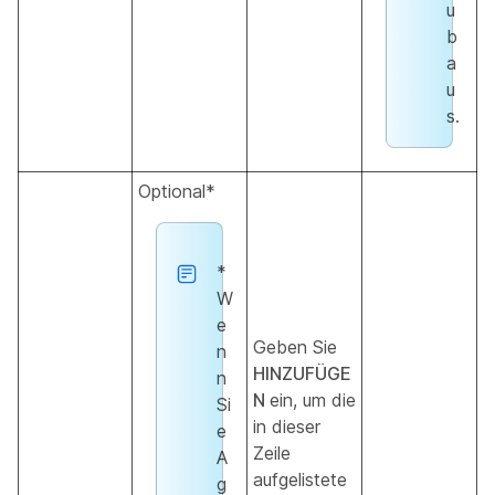
u
b
a
u
s.
Optional*
*
W
e
Geben Sie
n
HINZUFÜGE
n
N
ein, um die
Si
in dieser
e
Zeile
A
aufgelistete
g