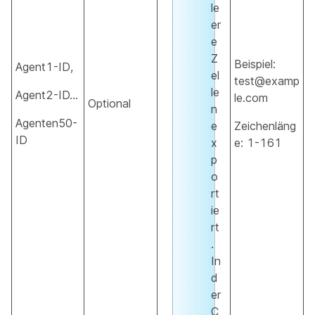
le
er
e
Z
Beispiel:
Agent1-ID,
el
test@examp
le
Agent2-ID…
le.com
Optional
n
Agenten50-
e
Zeichenläng
ID
x
e: 1-161
p
o
rt
ie
rt
.
In
d
er
C