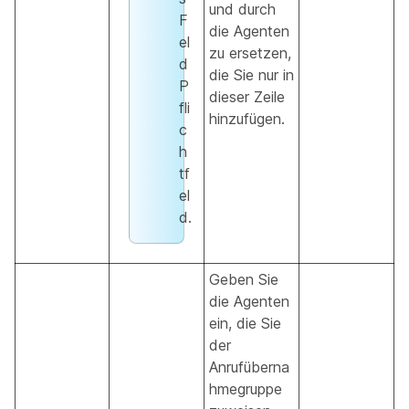
und durch
F
die Agenten
el
zu ersetzen,
d
die Sie nur in
P
dieser Zeile
fli
hinzufügen.
c
h
tf
el
d.
Geben Sie
die Agenten
ein, die Sie
der
Anrufüberna
hmegruppe