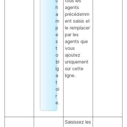
c
tous les
h
agents
a
précédemm
m
ent saisis et
p
le remplacer
e
par les
s
agents que
t
vous
o
ajoutez
bl
uniquement
ig
sur cette
a
ligne.
t
oi
r
e.
Saisissez les