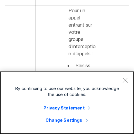
Pour un
appel
entrant sur
votre
groupe
d'interceptio
n d'appels :
Saisiss
ez
AUCU
N
pour
By continuing to use our website, you acknowledge
ne
the use of cookies.
recevoi
Privacy Statement
r
aucune
Change Settings
notifica
tion.