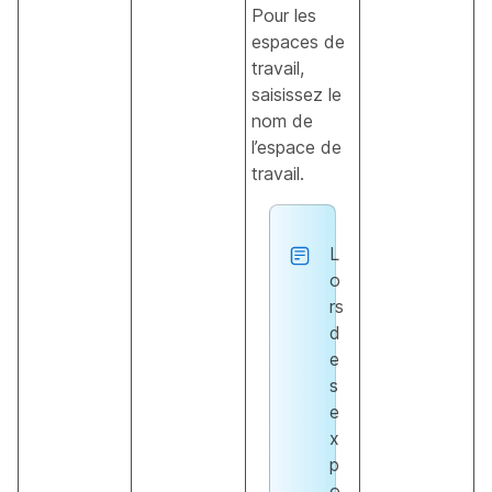
Pour les
espaces de
travail,
saisissez le
nom de
l’espace de
travail.
L
o
rs
d
e
s
e
x
p
o