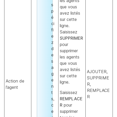
les agents
s
que vous
p
avez listés
é
sur cette
ci
ligne.
fi
Saisissez
e
SUPPRIMER
z
pour
d
supprimer
e
les agents
s
que vous
a
avez listés
AJOUTER,
g
sur cette
SUPPRIME
e
Action de
ligne.
R,
n
l’agent
REMPLACE
t
Saisissez
R
s,
REMPLACE
c
R
pour
e
supprimer