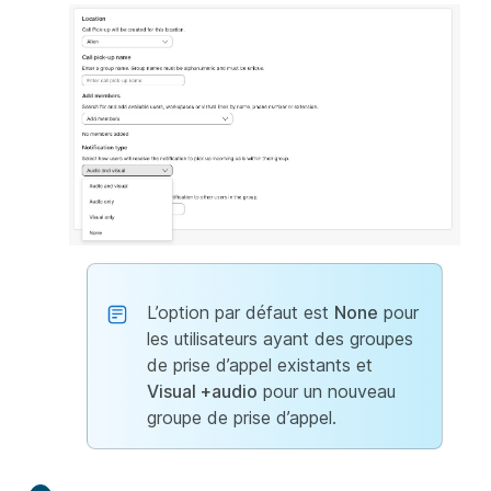
L’option par défaut est
None
pour
les utilisateurs ayant des groupes
de prise d’appel existants et
Visual +audio
pour un nouveau
groupe de prise d’appel.