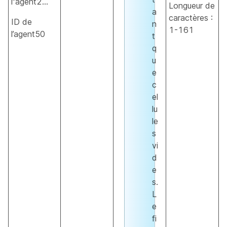
l'’agent2...
Longueur de
a
caractères :
ID de
n
1-161
l’agent50
t
q
u
e
c
el
lu
le
s
vi
d
e
s.
L
e
fi