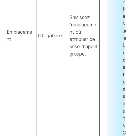
ê
tr
e
Saisissez
s
l’emplaceme
ur
Emplaceme
nt où
Obligatoire
le
nt
attribuer ce
L
prise d'appel
o
groupe.
c
a
ti
o
n
s
d
a
n
s
C