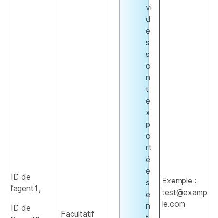
vi
d
e
s
s
o
n
t
e
x
p
o
rt
é
e
ID de
Exemple :
s
l’agent1,
test@examp
e
le.com
n
ID de
Facultatif
t