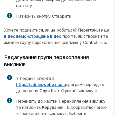
виклику.
6
Натисніть кнопку
Створити
.
Хочете подивитися, як це робиться? Перегляньте це
відеодемонстраційне відео
про те, як створити та
змінити групу перехоплення викликів у Control Hub.
Редагування групи перехоплення
викликів
1
У поданні клієнта в
https://admin.webex.com
програмі перейдіть
до розділу
Служби
>
Функції
виклику >.
2
Перейдіть до картки
Перехоплення виклику
та натисніть
Керування
. Відобразиться вікно
«Перехоплення виклику». Виберіть