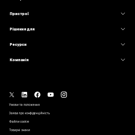
Програма Webex
Webex Suite
Пристрої
Наради
Calling
Гарнітури
Calling
Рішення для
Наради
Камери
Освітні заклади
Обмін повідомленнями
Обмін повідомленнями
Ресурси
Серія настільних пристроїв
Медичні установи
Спільний доступ до екрана
Завантаження
Slido
Серія Room
Компанія
Державні установи
Приєднатися до тестової наради
Вебінари
Cisco
Серія дощок
Фінанси
Онлайн-заняття
Події
Зв’язатися зі службою підтримки
Серія Phone
Спорт і розваги
Можливості інтеграції
Контакт-центр
Зв’язатися з відділом продажу
Аксесуари
Робота з клієнтами
Спеціальні можливості
CPaaS
Умови та положення
Webex Blog
Некомерційні організації
Заява про конфіденційність
Інклюзивність
Безпека
Новаторські ідеї Webex
Файли cookie
Стартапи
Вебінари наживо й на вимогу
Control Hub
Магазин брендованої продукції Webex
Товарні знаки
Гібридна робота