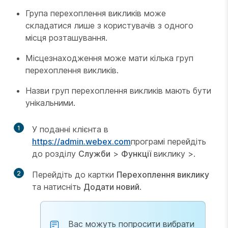
Група перехоплення викликів може
складатися лише з користувачів з одного
місця розташування.
Місцезнаходження може мати кілька груп
перехоплення викликів.
Назви груп перехоплення викликів мають бути
унікальними.
1
У поданні клієнта в
https://admin.webex.com
програмі перейдіть
до розділу
Служби
>
Функції
виклику >.
2
Перейдіть до картки
Перехоплення виклику
та натисніть
Додати новий
.
Вас можуть попросити вибрати