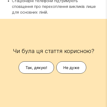
Стаціонарні телефони підтримують
сповіщення про перехоплення викликів лише
для основних ліній.
Чи була ця стаття корисною?
Так, дякую!
Не дуже