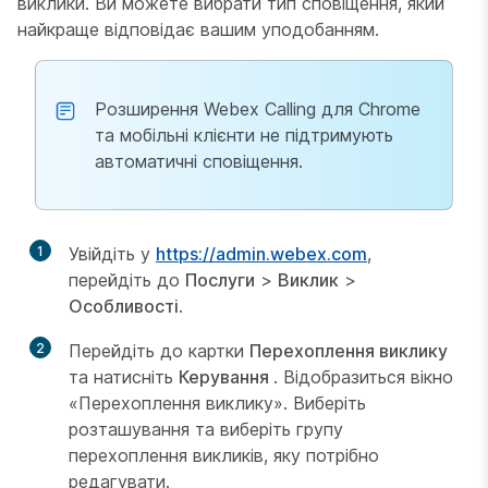
виклики. Ви можете вибрати тип сповіщення, який
найкраще відповідає вашим уподобанням.
Розширення Webex Calling для Chrome
та мобільні клієнти не підтримують
автоматичні сповіщення.
1
Увійдіть у
https://admin.webex.com
,
перейдіть до
Послуги
>
Виклик
>
Особливості
.
2
Перейдіть до картки
Перехоплення виклику
та натисніть
Керування
. Відобразиться вікно
«Перехоплення виклику». Виберіть
розташування та виберіть групу
перехоплення викликів, яку потрібно
редагувати.