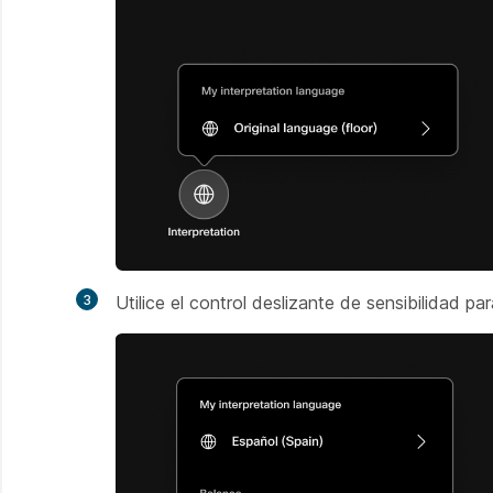
3
Utilice el control deslizante de sensibilidad para