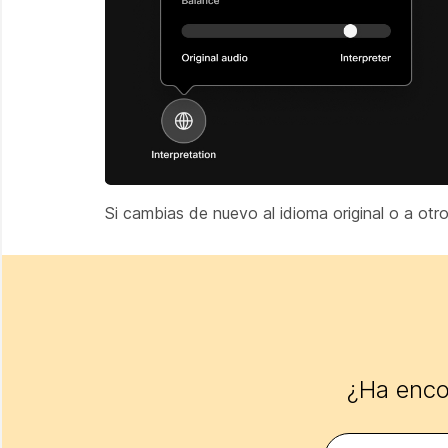
Si cambias de nuevo al idioma original o a otro
¿Ha encon