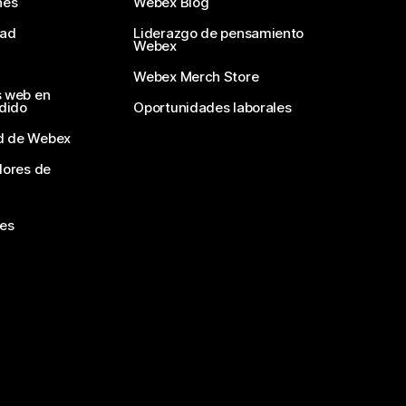
nes
Webex Blog
dad
Liderazgo de pensamiento
Webex
Webex Merch Store
s web en
edido
Oportunidades laborales
d de Webex
dores de
nes