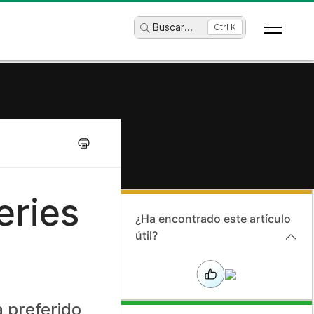
Buscar
...
Ctrl K
eries
¿Ha encontrado este artículo
útil?
 preferido