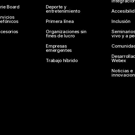
Integracio
rie Board
Deporte y
entretenimiento
Accesibili
rvicios
lefónicos
Primera línea
Inclusión
cesorios
Organizaciones sin
Seminario
fines de lucro
vivo y a p
Empresas
Comunida
emergentes
Desarrolla
Trabajo híbrido
Webex
Noticias e
innovacio