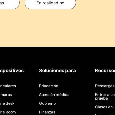
ias
En realidad no
ispositivos
Soluciones para
Recurso
riculares
Educación
Descargas
ámaras
Atención médica
Entrar a u
prueba
rie desk
Gobierno
Clases en l
rie Room
Finanzas