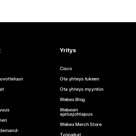
t
Yritys
Cisco
neuvotteluun
Ota yhteys tukeen
it
Ota yhteys myyntiin
t
Webex Blog
vuus
Webexin
ajatusjohtajuus
inen
Webex Merch Store
n-demand-
Työpaikat