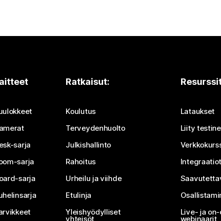
aitteet
Ratkaisut:
Resurssi
uulokkeet
Koulutus
Lataukset
amerat
Terveydenhuolto
Liity testi
esk-sarja
Julkishallinto
Verkkokurss
oom-sarja
Rahoitus
Integraatio
oard-sarja
Urheilu ja viihde
Saavutetta
uhelinsarja
Etulinja
Osallistam
arvikkeet
Yleishyödylliset
Live- ja o
yhteisöt
webinaarit