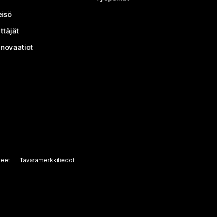
isö
ttäjät
nnovaatiot
teet
Tavaramerkkitiedot