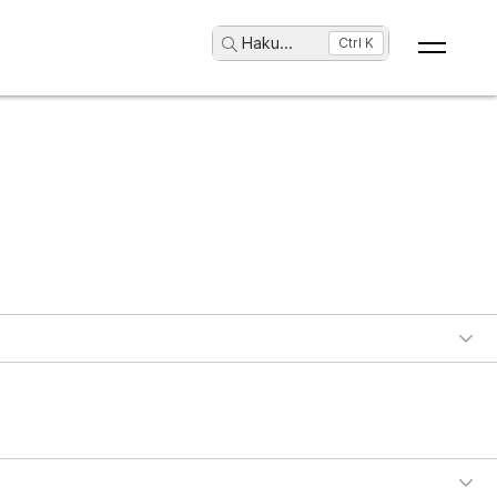
Haku
...
Ctrl K