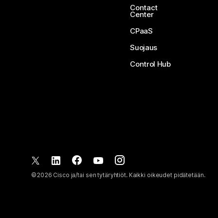
Contact
Center
CPaaS
Suojaus
Control Hub
©
2026
Cisco ja/tai sen tytäryhtiöt. Kaikki oikeudet pidätetään.