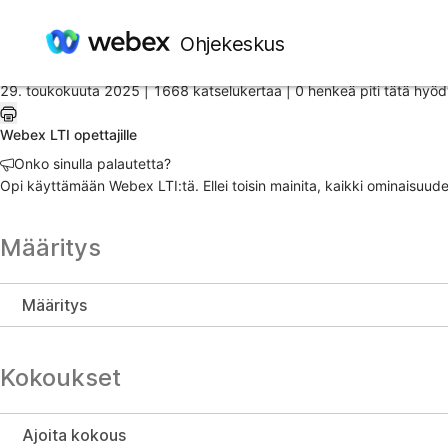
Etusivu
/
Ohjekeskus
Artikkeli
29. toukokuuta 2025 |
1668 katselukertaa |
0 henkeä piti tätä hyöd
Webex LTI opettajille
Onko sinulla palautetta?
Opi käyttämään Webex LTI:tä. Ellei toisin mainita, kaikki ominaisu
Määritys
Määritys
Kokoukset
Ajoita kokous