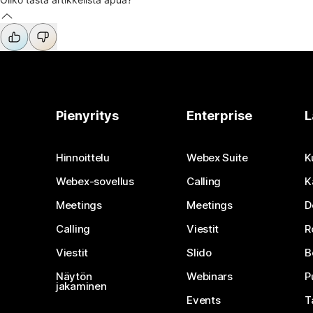
Pienyritys
Enterprise
L
Hinnoittelu
Webex Suite
K
Webex-sovellus
Calling
K
Meetings
Meetings
D
Calling
Viestit
R
Viestit
Slido
B
Näytön
Webinars
P
jakaminen
Events
T