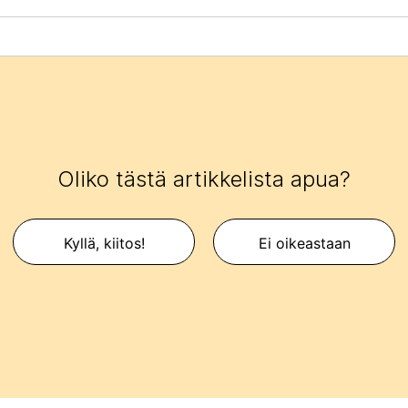
Oliko tästä artikkelista apua?
Kyllä, kiitos!
Ei oikeastaan