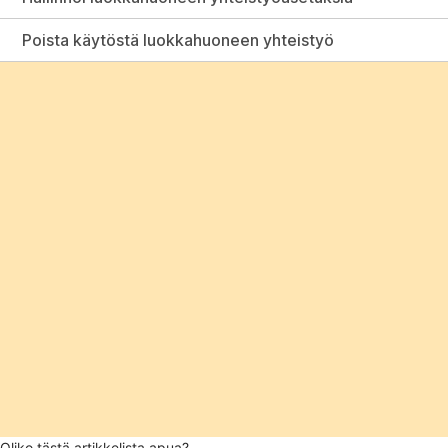
Poista käytöstä luokkahuoneen yhteistyö
Oliko tästä artikkelista apua?