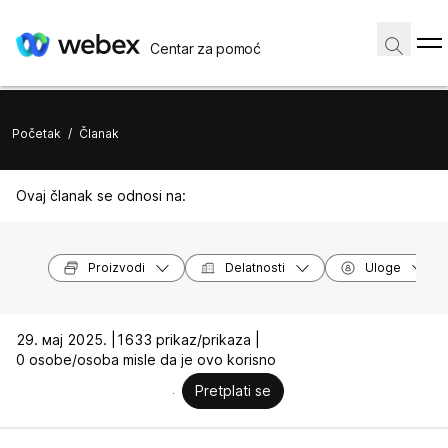
Centar za pomoć
Početak
/
Članak
Ovaj članak se odnosi na:
Proizvodi
Delatnosti
Uloge
29. мај 2025. |
1633 prikaz/prikaza |
0 osobe/osoba misle da je ovo korisno
Pretplati se