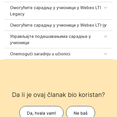
Омогућите сарадњу у учионици у Webex LTI
Legacy
Омогућите сарадњу у учионици у Webex LTI-ју
Управљајте подешавањима сарадње у
учионици
Onemogući saradnju u učionici
Da li je ovaj članak bio koristan?
Da, hvala vam!
Ne baš