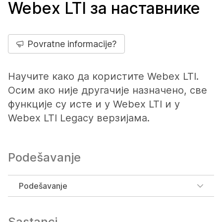
Webex LTI за наставнике
Povratne informacije?
Научите како да користите Webex LTI.
Осим ако није другачије назначено, све
функције су исте и у Webex LTI и у
Webex LTI Legacy верзијама.
Podešavanje
Podešavanje
Sastanci