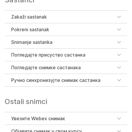
Zakaži sastanak
Pokreni sastanak
Snimanje sastanka
Погледајте присуство састанка
Погледајте снимке састанака
Ручно синхронизујте снимак састанка
Ostali snimci
Увезите Webex снимак
Објавите снимак у свом курсу