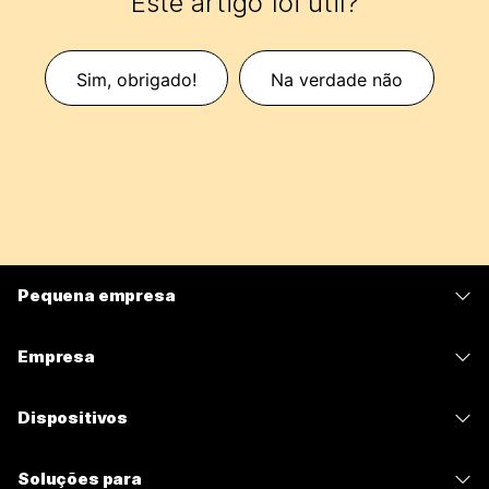
Este artigo foi útil?
Sim, obrigado!
Na verdade não
Pequena empresa
Preços
Empresa
Aplicativo Webex
Webex Suite
Dispositivos
Meetings
Calling
Fones de ouvido
Calling
Soluções para
Meetings