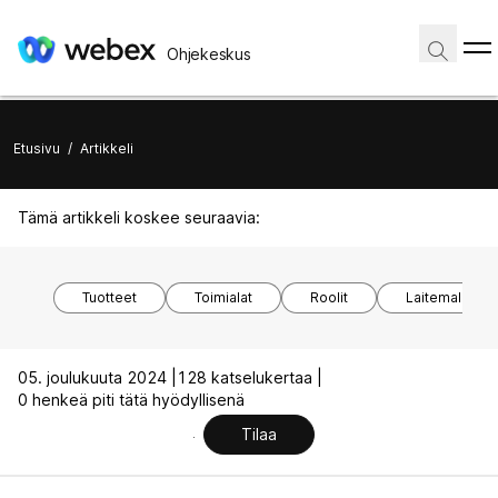
Ohjekeskus
Etusivu
/
Artikkeli
Tämä artikkeli koskee seuraavia:
Tuotteet
Toimialat
Roolit
Laitemallit
05. joulukuuta 2024 |
128 katselukertaa |
0 henkeä piti tätä hyödyllisenä
Tilaa