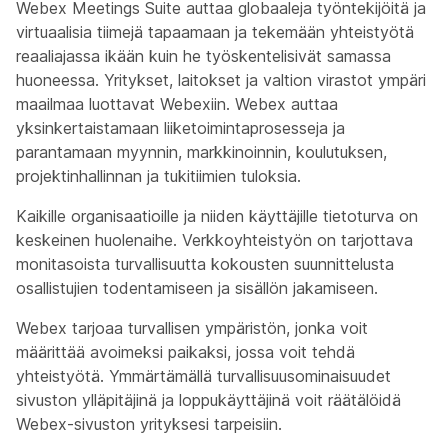
Webex Meetings Suite auttaa globaaleja työntekijöitä ja
virtuaalisia tiimejä tapaamaan ja tekemään yhteistyötä
reaaliajassa ikään kuin he työskentelisivät samassa
huoneessa. Yritykset, laitokset ja valtion virastot ympäri
maailmaa luottavat Webexiin. Webex auttaa
yksinkertaistamaan liiketoimintaprosesseja ja
parantamaan myynnin, markkinoinnin, koulutuksen,
projektinhallinnan ja tukitiimien tuloksia.
Kaikille organisaatioille ja niiden käyttäjille tietoturva on
keskeinen huolenaihe. Verkkoyhteistyön on tarjottava
monitasoista turvallisuutta kokousten suunnittelusta
osallistujien todentamiseen ja sisällön jakamiseen.
Webex tarjoaa turvallisen ympäristön, jonka voit
määrittää avoimeksi paikaksi, jossa voit tehdä
yhteistyötä. Ymmärtämällä turvallisuusominaisuudet
sivuston ylläpitäjinä ja loppukäyttäjinä voit räätälöidä
Webex-sivuston yrityksesi tarpeisiin.