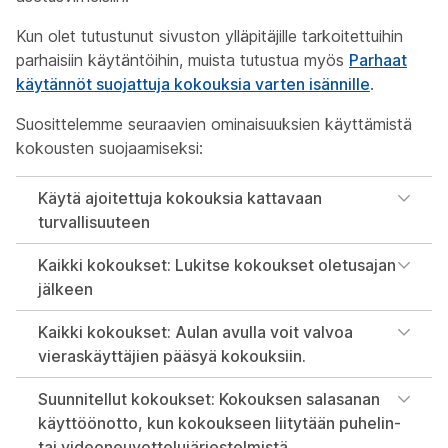
Kun olet tutustunut sivuston ylläpitäjille tarkoitettuihin
parhaisiin käytäntöihin, muista tutustua myös
Parhaat
käytännöt suojattuja kokouksia varten isännille
.
Suosittelemme seuraavien ominaisuuksien käyttämistä
kokousten suojaamiseksi:
Käytä ajoitettuja kokouksia kattavaan
turvallisuuteen
Kaikki kokoukset: Lukitse kokoukset oletusajan
jälkeen
Kaikki kokoukset: Aulan avulla voit valvoa
vieraskäyttäjien pääsyä kokouksiin.
Suunnitellut kokoukset: Kokouksen salasanan
käyttöönotto, kun kokoukseen liitytään puhelin-
tai videoneuvottelujärjestelmistä.