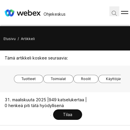
Ohjekeskus
Etusivu
/
Artikkeli
Tämä artikkeli koskee seuraavia:
Tuotteet
Toimialat
Roolit
Käyttöjärjest
31. maaliskuuta 2025 |
949 katselukertaa |
0 henkeä piti tätä hyödyllisenä
Tilaa