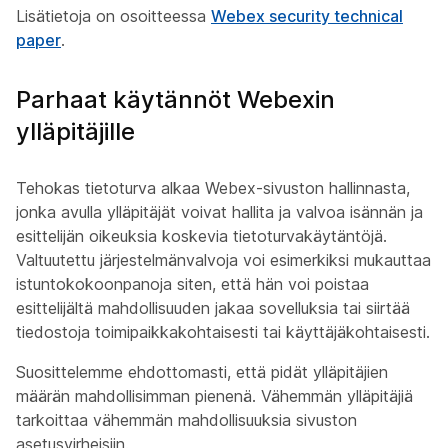
Lisätietoja on osoitteessa
Webex security technical
paper
.
Parhaat käytännöt Webexin
ylläpitäjille
Tehokas tietoturva alkaa Webex-sivuston hallinnasta,
jonka avulla ylläpitäjät voivat hallita ja valvoa isännän ja
esittelijän oikeuksia koskevia tietoturvakäytäntöjä.
Valtuutettu järjestelmänvalvoja voi esimerkiksi mukauttaa
istuntokokoonpanoja siten, että hän voi poistaa
esittelijältä mahdollisuuden jakaa sovelluksia tai siirtää
tiedostoja toimipaikkakohtaisesti tai käyttäjäkohtaisesti.
Suosittelemme ehdottomasti, että pidät ylläpitäjien
määrän mahdollisimman pienenä. Vähemmän ylläpitäjiä
tarkoittaa vähemmän mahdollisuuksia sivuston
asetusvirheisiin.