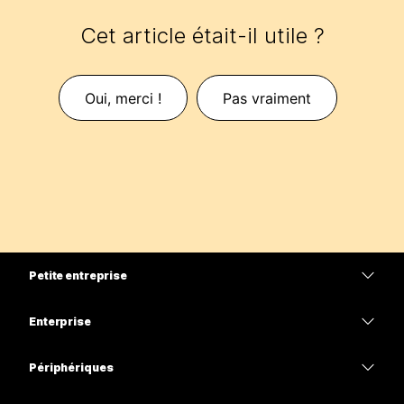
Cet article était-il utile ?
Oui, merci !
Pas vraiment
Petite entreprise
Tarifs
Enterprise
Application Webex
Webex Suite
Périphériques
Meetings
Calling
Casques