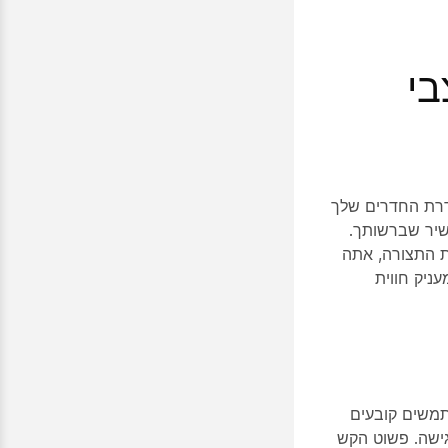
בי
יר Board, שולחן העבודה וסדרת החדרים שלך
שיר שברשותך.
גישת זום מבוססת SIP. לאחר הגדרת התצורה, אתה
קוד הגישה מבלי לבנות את SIP URI, מה שמעניק חווית
 משתמשים קובעים
גישה. פשוט הקש