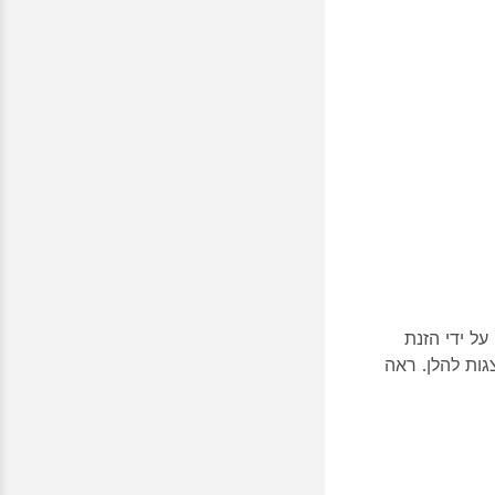
, תוכלו להפעיל את אפליקציית Zoom Rooms על ידי הזנת
גות להלן. ראה