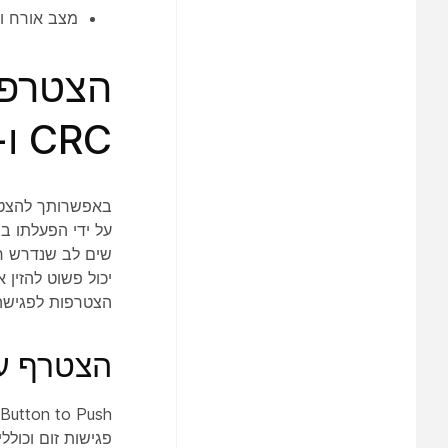
מצב אורח ומ
הצטרפו
CRC ו-SIP Interop
על ידי הפעלתו ב
הצטרפות לפגישה 
הצטרף ע
פגישות זום וכול