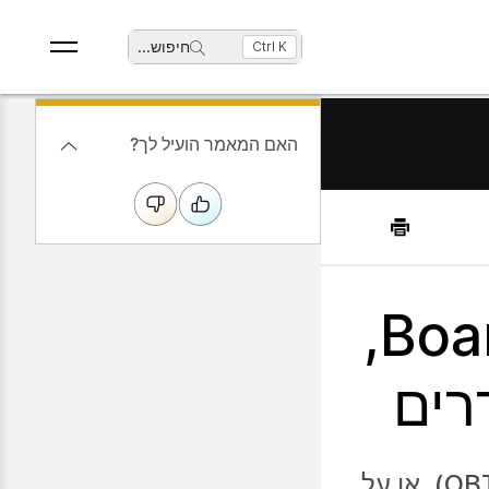
חיפוש
...
Ctrl K
האם המאמר הועיל לך?
הצטרפו לפגישות זום ב-Board,
רים
הצטרפו לפגישת זום באמצעות לחיצה על כפתור אחד (OBTP), או על