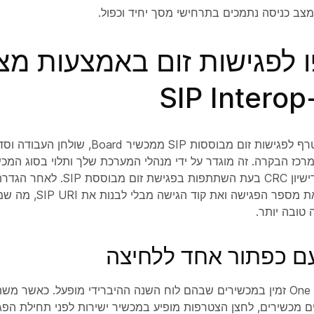
צב כניסה נתמכים בתרחישי מסך יחיד וכפול.
 לפגישות זום באמצעות מצ
באפשרותך להצטרף לפגישות זום מבוססות SIP ממכש
מרכז הבקרה. זה מוגדר על ידי מנהלי המערכת שלך ותלוי בסוג המכ
שים לב שנדרש רישיון CRC בעת השתתפות בפ
יכול פשוט להזין את מספר הפגישה ואת 
טובה יותר.
ם כפתור אחד ללחיצה
One Button to Push זמין במכשירים שבהם לוח השנה ההיברידי מופעל. כאשר
לים מכשירים, לחצן הצטרפות מופיע במכשיר ישירות לפני תחילת הפ