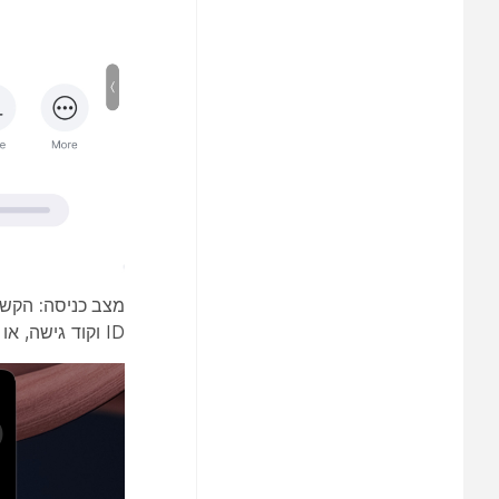
מצב כניסה:
הקש ע
ID וקוד גישה, או להתחיל