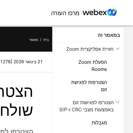
מרכז העזרה
במאמר זה
בית
/
מאמר
חוויית אפליקציית Zoom
הפעלת Zoom
21 בינואר 2026 |
1278 תצוגות |
Rooms
הצטרפות לפגישת
זום
הצטרפו לפגישות זום
שולחן
באמצעות מצבי CRC ו-SIP
Interop
מגבלות