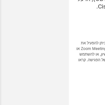
יאה פגישות זום מקוריות למכשיר Cisco שלכם. ניתן להפעיל את
אפליקציית Zoom Rooms ישירות במכשיר Cisco באמצעות ממשק המשתמש של Zoom Meetings או
יון, או להשתמש
נות משופרות של הפגישה. קראו