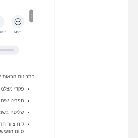
התכונות הבאות של RoomOS זמינות גם בפגישות זום במצב אורח ו
פקדי מצלמה
תפריט שיתוף
שליטה בשמע
לוח ציור חד
סיום הפגישה