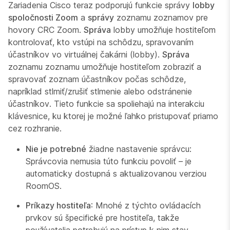
Zariadenia Cisco teraz podporujú funkcie správy
lobby
spoločnosti Zoom
a
správy
zoznamu zoznamov pre
hovory CRC Zoom.
Správa
lobby umožňuje hostiteľom
kontrolovať, kto vstúpi na schôdzu, spravovaním
účastníkov vo virtuálnej čakárni (lobby).
Správa
zoznamu zoznamu umožňuje hostiteľom zobraziť a
spravovať zoznam účastníkov počas schôdze,
napríklad stlmiť/zrušiť stlmenie alebo odstránenie
účastníkov. Tieto funkcie sa spoliehajú na interakciu
klávesnice, ku ktorej je možné ľahko pristupovať priamo
cez rozhranie.
Nie je potrebné
žiadne nastavenie správcu:
Správcovia nemusia túto funkciu povoliť – je
automaticky dostupná s aktualizovanou verziou
RoomOS.
Príkazy hostiteľa
: Mnohé z týchto ovládacích
prvkov sú špecifické pre hostiteľa, takže
používatelia potrebujú na prístup k nim stav