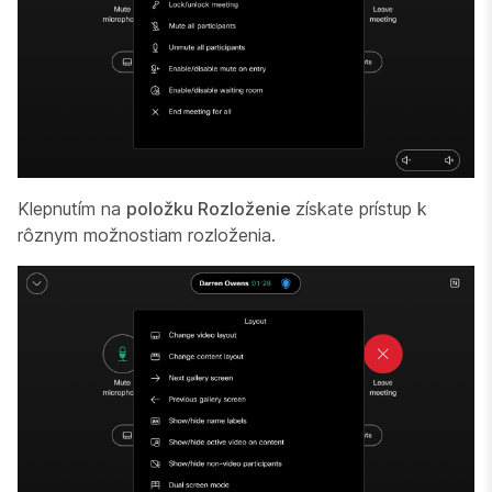
Klepnutím na
položku Rozloženie
získate prístup k
rôznym možnostiam rozloženia.