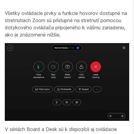
Všetky ovládacie prvky a funkcie hovorov dostupné na
stretnutiach Zoom sú prístupné na stretnutí pomocou
dotykového ovládača pripojeného k vášmu zariadeniu,
ako je znázornené nižšie.
V sériách Board a Desk sú k dispozícii aj ovládacie