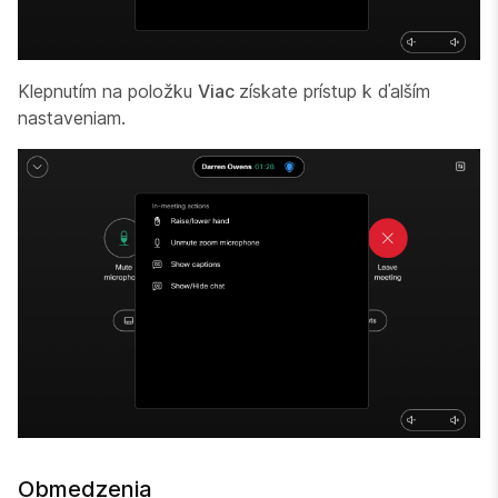
Klepnutím na položku
Viac
získate prístup k ďalším
nastaveniam.
Obmedzenia