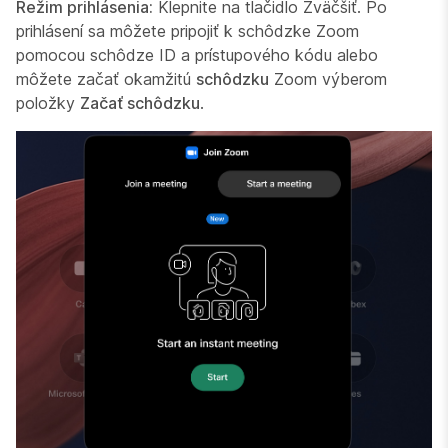
Režim prihlásenia:
Klepnite na tlačidlo Zväčšiť. Po
prihlásení sa môžete pripojiť k schôdzke Zoom
pomocou schôdze ID a prístupového kódu alebo
môžete začať okamžitú
schôdzku
Zoom výberom
položky
Začať schôdzku
.