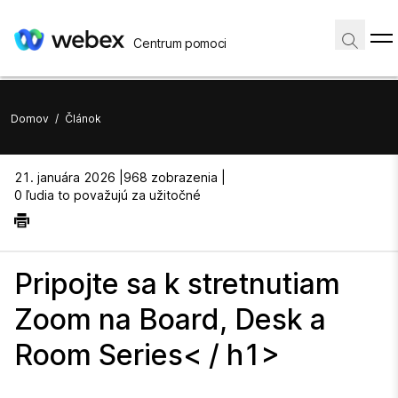
Centrum pomoci
Domov
/
Článok
21. januára 2026 |
968 zobrazenia |
0 ľudia to považujú za užitočné
Pripojte sa k stretnutiam
Zoom na Board, Desk a
Room Series< / h1>