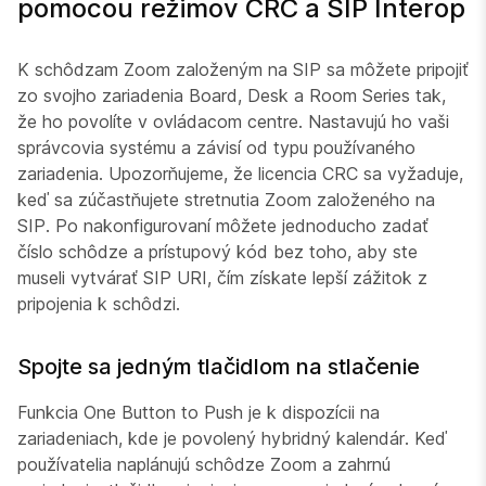
pomocou režimov CRC a SIP Interop
K schôdzam Zoom založeným na SIP sa môžete pripojiť
zo svojho zariadenia Board, Desk a Room Series tak,
že ho povolíte v ovládacom centre. Nastavujú ho vaši
správcovia systému a závisí od typu používaného
zariadenia. Upozorňujeme, že licencia CRC sa vyžaduje,
keď sa zúčastňujete stretnutia Zoom založeného na
SIP. Po nakonfigurovaní môžete jednoducho zadať
číslo schôdze a prístupový kód bez toho, aby ste
museli vytvárať SIP URI, čím získate lepší zážitok z
pripojenia k schôdzi.
Spojte sa jedným tlačidlom na stlačenie
Funkcia One Button to Push je k dispozícii na
zariadeniach, kde je povolený hybridný kalendár. Keď
používatelia naplánujú schôdze Zoom a zahrnú