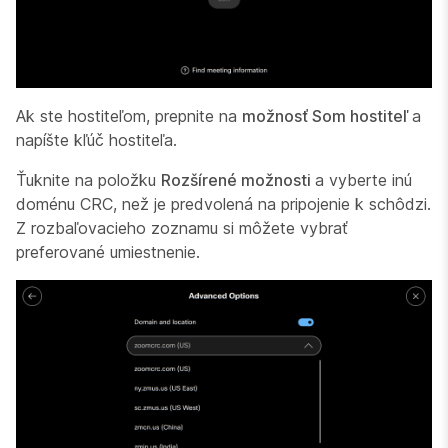
Ak ste hostiteľom, prepnite na
možnosť Som hostiteľ
a
napíšte kľúč hostiteľa.
Ťuknite na položku
Rozšírené možnosti
a vyberte inú
doménu CRC, než je predvolená na pripojenie k schôdzi.
Z rozbaľovacieho zoznamu si môžete vybrať
preferované umiestnenie.