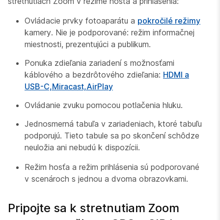
stretnutiach Zoom v režime hosťa a prihlásenia:
Ovládacie prvky fotoaparátu a
pokročilé režimy
kamery. Nie je podporované: režim informačnej
miestnosti, prezentujúci a publikum.
Ponuka zdieľania zariadení s možnosťami
káblového a bezdrôtového zdieľania:
HDMI a
USB-C,Miracast,AirPlay
Ovládanie zvuku pomocou potlačenia hluku.
Jednosmerná tabuľa v zariadeniach, ktoré tabuľu
podporujú. Tieto tabule sa po skončení schôdze
neuložia ani nebudú k dispozícii.
Režim hosťa a režim prihlásenia sú podporované
v scenároch s jednou a dvoma obrazovkami.
Pripojte sa k stretnutiam Zoom