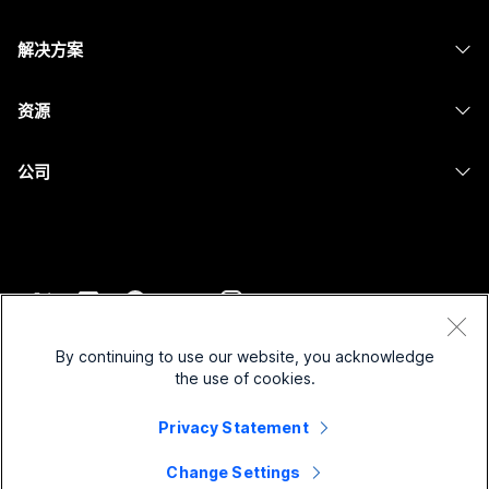
Calling
头戴式耳机
Calling
解决方案
Meetings
摄像头
消息传递
教育
消息传递
资源
Desk 系列
屏幕共享
医疗保健
Slido
下载
Room 系列
公司
政府
Webinars
加入测试会议
Board 系列
Cisco
财务
Events
在线课程
Phone 系列
联系技术支持
体育与娱乐
Contact Center
集成
配件
联系销售
一线员工
CPaaS
辅助功能
条款和条件
Webex Blog
非营利组织
安全性
By continuing to use our website, you acknowledge
包容性
隐私权声明
the use of cookies.
Webex 思想领导力
新兴公司
Control Hub
Cookie
直播和点播网络研讨会
Webex 商店
Privacy Statement
商标
混合式工作
Webex 社区
©
2026
Cisco 和/或其附属公司。保留所有权利。
职业
Change Settings