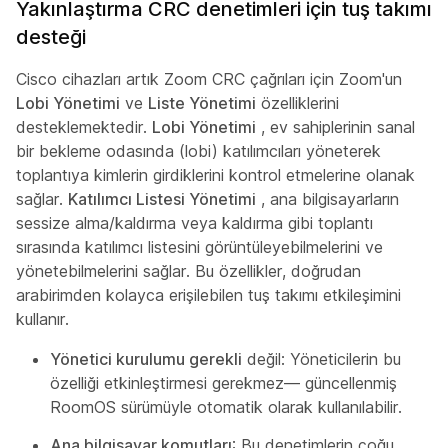
Yakınlaştırma CRC denetimleri için tuş takımı
desteği
Cisco cihazları artık Zoom CRC çağrıları için Zoom'un
Lobi Yönetimi
ve
Liste Yönetimi
özelliklerini
desteklemektedir.
Lobi Yönetimi
, ev sahiplerinin sanal
bir bekleme odasında (lobi) katılımcıları yöneterek
toplantıya kimlerin girdiklerini kontrol etmelerine olanak
sağlar.
Katılımcı Listesi Yönetimi
, ana bilgisayarların
sessize alma/kaldırma veya kaldırma gibi toplantı
sırasında katılımcı listesini görüntüleyebilmelerini ve
yönetebilmelerini sağlar. Bu özellikler, doğrudan
arabirimden kolayca erişilebilen tuş takımı etkileşimini
kullanır.
Yönetici kurulumu gerekli
değil: Yöneticilerin bu
özelliği etkinleştirmesi gerekmez— güncellenmiş
RoomOS sürümüyle otomatik olarak kullanılabilir.
Ana bilgisayar komutları
: Bu denetimlerin çoğu