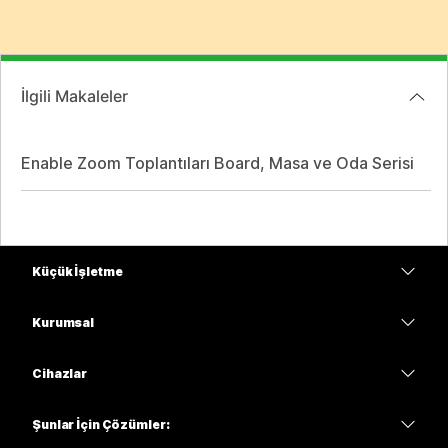
İlgili Makaleler
Enable Zoom Toplantıları Board, Masa ve Oda Serisi
Küçük İşletme
Fiyatlar
Kurumsal
Webex Uygulaması
Webex Suite
Cihazlar
Meetings
Calling
kulaklıklar
Calling
Şunlar İçin Çözümler:
Meetings
Kameralar