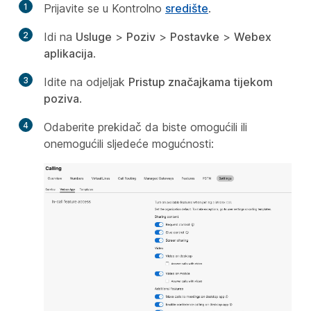
1
Prijavite se u Kontrolno
središte
.
2
Idi na
Usluge
>
Poziv
>
Postavke
>
Webex
aplikacija
.
3
Idite na odjeljak
Pristup značajkama tijekom
poziva
.
4
Odaberite prekidač da biste omogućili ili
onemogućili sljedeće mogućnosti: