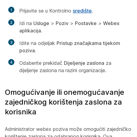
1
Prijavite se u Kontrolno
središte
.
2
Idi na
Usluge
>
Poziv
>
Postavke
>
Webex
aplikacija
.
3
Idite na odjeljak
Pristup značajkama tijekom
poziva
.
4
Odaberite prekidač
Dijeljenje zaslona
za
dijeljenje zaslona na razini organizacije.
Omogućivanje ili onemogućavanje
zajedničkog korištenja zaslona za
korisnika
Administrator webex poziva može omogućiti zajedničko
korištenje zaslona za odabranog korisnika. Ova