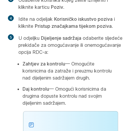
Odaberite korisnika kojeg želite izmijeniti i
kliknite karticu
Poziv
.
4
Idite na odjeljak
Korisničko iskustvo poziva
i
kliknite
Pristup značajkama tijekom poziva
.
5
U odjeljku
Dijeljenje sadržaja
odaberite sljedeće
prekidače za omogućavanje ili onemogućavanje
opcija RDC-a:
Zahtjev za kontrolu
— Omogućite
korisnicima da zatraže i preuzmu kontrolu
nad dijeljenim sadržajem drugih.
Daj kontrolu
— Omogući korisnicima da
drugima dopuste kontrolu nad svojim
dijeljenim sadržajem.