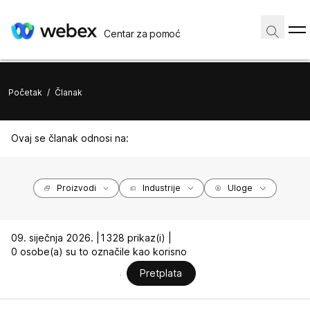
Centar za pomoć
Početak
/
Članak
Ovaj se članak odnosi na:
Proizvodi
Industrije
Uloge
09. siječnja 2026. |
1328 prikaz(i) |
0 osobe(a) su to označile kao korisno
Pretplata