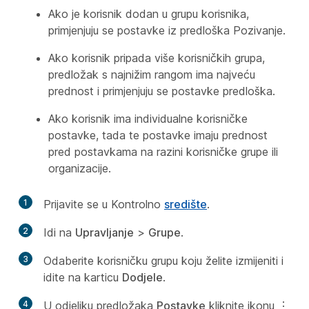
Ako je korisnik dodan u grupu korisnika,
primjenjuju se postavke iz predloška Pozivanje.
Ako korisnik pripada više korisničkih grupa,
predložak s najnižim rangom ima najveću
prednost i primjenjuju se postavke predloška.
Ako korisnik ima individualne korisničke
postavke, tada te postavke imaju prednost
pred postavkama na razini korisničke grupe ili
organizacije.
1
Prijavite se u Kontrolno
središte
.
2
Idi na
Upravljanje
>
Grupe
.
3
Odaberite korisničku grupu koju želite izmijeniti i
idite na karticu
Dodjele
.
4
U odjeljku predložaka
Postavke
kliknite ikonu ⋮