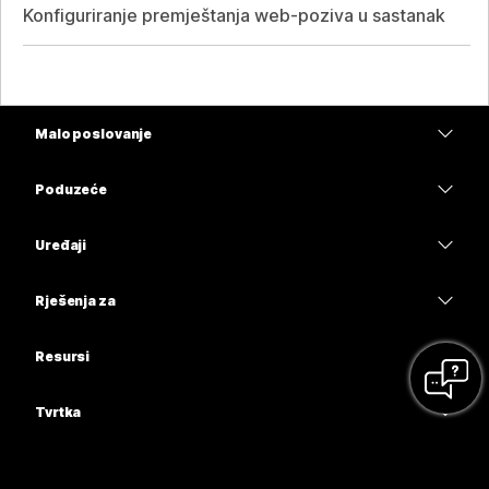
Konfiguriranje premještanja web-poziva u sastanak
Malo poslovanje
Cijene
Poduzeće
Aplikacija Webex
Webex Suite
Uređaji
Sastanci
Calling
Slušalice
Calling
Rješenja za
Sastanci
Kamere
Obrazovanje
Poruke
Poruke
Resursi
Serija stolova
Zdravstvo
Dijeljenje zaslona
Preuzimanja
Slido
Serija Room
Tvrtka
Uprava
Pridružite se testnom sastanku
Webinari
Cisco
Serija Board
Financije
Mrežna obuka
Events