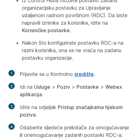
Iz Control Huba možete postaviti zadanu
organizacijsku postavku za Upravljanje
udaljenom radnom površinom (RDC). Da biste
napravili iznimke za korisnike, idite na
Korisničke postavke
.
Nakon što konfigurirate postavku RDC-a na
razini korisnika, ona se ne vraća na zadanu
postavku organizacije.
1
Prijavite se u Kontrolno
središte
.
2
Idi na
Usluge
>
Poziv
>
Postavke
>
Webex
aplikacija
.
3
Idite na odjeljak
Pristup značajkama tijekom
poziva
.
4
Odaberite sljedeće prekidače za omogućavanje
ili onemogućavanje zadanih postavki RDC-a: