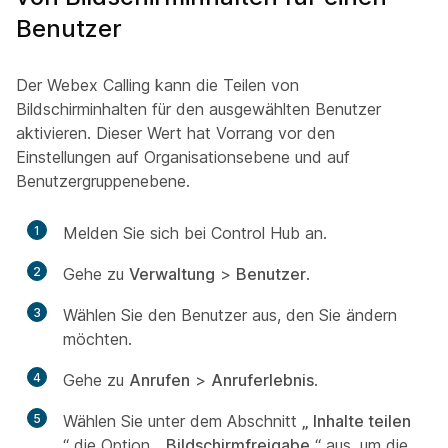
Benutzer
Der Webex Calling kann die Teilen von
Bildschirminhalten für den ausgewählten Benutzer
aktivieren. Dieser Wert hat Vorrang vor den
Einstellungen auf Organisationsebene und auf
Benutzergruppenebene.
1
Melden Sie sich bei Control Hub an.
2
Gehe zu
Verwaltung
>
Benutzer
.
3
Wählen Sie den Benutzer aus, den Sie ändern
möchten.
4
Gehe zu
Anrufen
>
Anruferlebnis
.
5
Wählen Sie unter dem Abschnitt
„ Inhalte teilen
“ die Option
„ Bildschirmfreigabe
“ aus, um die