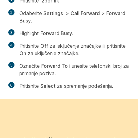
Pritisnite
izbornik
.
2
Odaberite
Settings
>
Call Forward
>
Forward
Busy
.
3
Highlight
Forward Busy
.
4
Pritisnite
Off
za isključenje značajke ili pritisnite
On
za uključenje značajke.
5
Označite
Forward To
i unesite telefonski broj za
primanje poziva.
6
Pritisnite
Select
za spremanje podešenja.