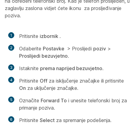
na određeni telefonski broj. Kad je telefon proslijeđen, u
zaglavlju zaslona vidjet ćete ikonu
za prosljeđivanje
poziva.
1
Pritisnite
izbornik
.
2
Odaberite
Postavke
> Proslijedi
poziv
>
Proslijedi bezuvjetno
.
3
Istaknite
prema naprijed bezuvjetno
.
4
Pritisnite
Off
za isključenje značajke ili pritisnite
On
za uključenje značajke.
5
Označite
Forward To
i unesite telefonski broj za
primanje poziva.
6
Pritisnite
Select
za spremanje podešenja.