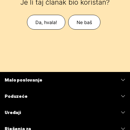
Je li taj članak bio koristan?
Da, hvala!
Ne baš
Malo poslovanje
Cijene
Poduzeće
Aplikacija Webex
Webex Suite
Uređaji
Sastanci
Calling
Slušalice
Calling
Rješenja za
Sastanci