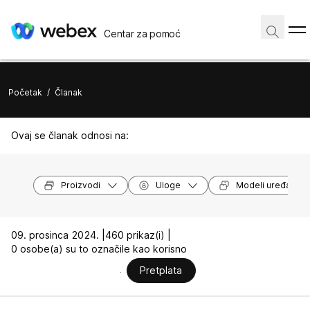
Centar za pomoć
Početak
/
Članak
Ovaj se članak odnosi na:
Proizvodi
Uloge
Modeli uređaja
09. prosinca 2024. |
460 prikaz(i) |
0 osobe(a) su to označile kao korisno
Pretplata