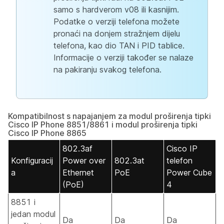
samo s hardverom v08 ili kasnijim.
Podatke o verziji telefona možete
pronaći na donjem stražnjem dijelu
telefona, kao dio TAN i PID tablice.
Informacije o verziji također se nalaze
na pakiranju svakog telefona.
Kompatibilnost s napajanjem za modul proširenja tipki
Cisco IP Phone 8851/8861 i modul proširenja tipki
Cisco IP Phone 8865
802.3af
Cisco IP
Konfiguracij
Power over
802.3at
telefon
a
Ethernet
PoE
Power Cube
(PoE)
4
8851 i
jedan modul
Da
Da
Da