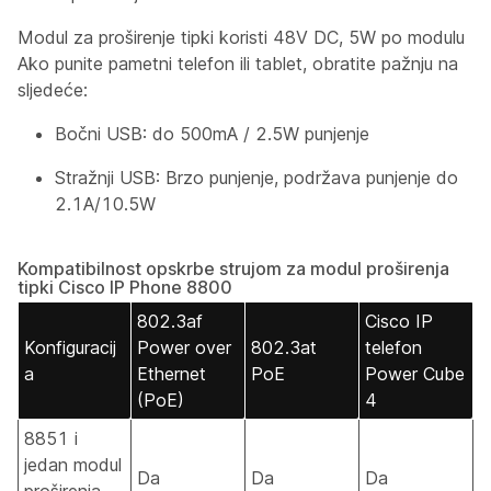
Modul za proširenje tipki koristi 48V DC, 5W po modulu
Ako punite pametni telefon ili tablet, obratite pažnju na
sljedeće:
Bočni USB: do 500mA / 2.5W punjenje
Stražnji USB: Brzo punjenje, podržava punjenje do
2.1A/10.5W
Kompatibilnost opskrbe strujom za modul proširenja
tipki Cisco IP Phone 8800
802.3af
Cisco IP
Konfiguracij
Power over
802.3at
telefon
a
Ethernet
PoE
Power Cube
(PoE)
4
8851 i
jedan modul
Da
Da
Da