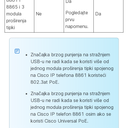
8861 i
Da
8865 i 3
Pogledajte
modula
Ne
Da
prvu
proširenja
napomenu.
tipki
Značajka brzog punjenja na stražnjem
USB-u ne radi kada se koristi više od
jednog modula proširenja tipki spojenog
na Cisco IP telefona 8861 koristeći
802.3at PoE.
Značajka brzog punjenja na stražnjem
USB-u ne radi kada se koristi više od
jednog modula proširenja tipki spojenog
na Cisco IP telefon 8861 osim ako se
koristi Cisco Universal PoE.