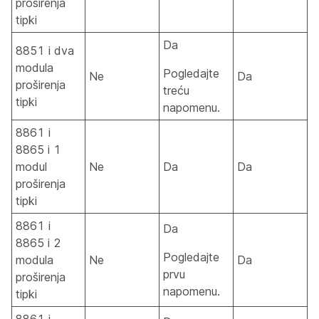
proširenja
tipki
Da
8851 i dva
modula
Pogledajte
Ne
Da
proširenja
treću
tipki
napomenu.
8861 i
8865 i 1
modul
Ne
Da
Da
proširenja
tipki
8861 i
Da
8865 i 2
Pogledajte
modula
Ne
Da
prvu
proširenja
napomenu.
tipki