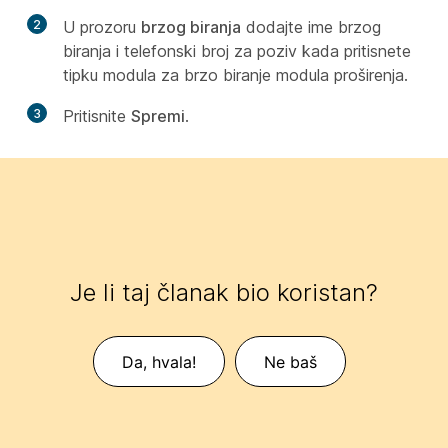
2
U prozoru
brzog biranja
dodajte ime brzog
biranja i telefonski broj za poziv kada pritisnete
tipku modula za brzo biranje modula proširenja.
3
Pritisnite
Spremi
.
Je li taj članak bio koristan?
Da, hvala!
Ne baš