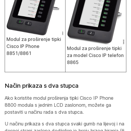
Modul za proširenje tipki
Cisco IP Phone
Modul za proširenje tipki
8851/8861
za model Cisco IP telefon
8865
Način prikaza s dva stupca
Ako koristite modul proširenja tipki Cisco IP Phone
8800 modula s jednim LCD zaslonom, možete ga
postaviti u načinu rada s dva stupca.
U načinu prikaza s dva stupca svaki gumb na lijevoj i na
desnoj strani zaslona dodijeljen je broju brzog biranja (ili