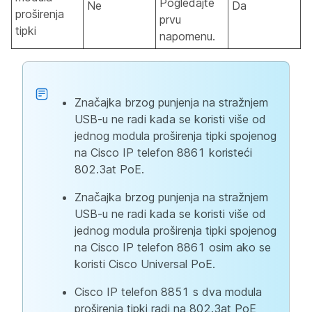
Pogledajte
Ne
Da
proširenja
prvu
tipki
napomenu.
Značajka brzog punjenja na stražnjem
USB-u ne radi kada se koristi više od
jednog modula proširenja tipki spojenog
na Cisco IP telefon 8861 koristeći
802.3at PoE.
Značajka brzog punjenja na stražnjem
USB-u ne radi kada se koristi više od
jednog modula proširenja tipki spojenog
na Cisco IP telefon 8861 osim ako se
koristi Cisco Universal PoE.
Cisco IP telefon 8851 s dva modula
proširenja tipki radi na 802.3at PoE