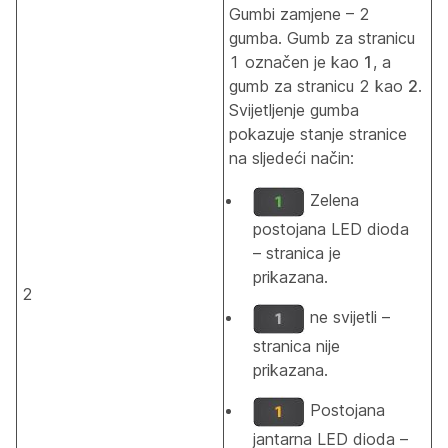
Gumbi zamjene – 2
gumba. Gumb za stranicu
1 označen je kao
1
, a
gumb za stranicu 2 kao
2
.
Svijetljenje gumba
pokazuje stanje stranice
na sljedeći način:
Zelena
postojana LED dioda
– stranica je
prikazana.
2
ne svijetli –
stranica nije
prikazana.
Postojana
jantarna LED dioda –