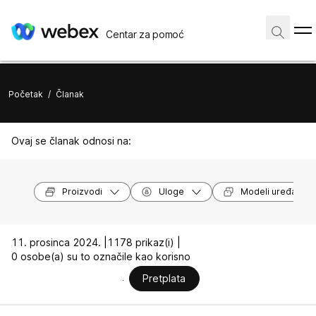
Centar za pomoć
Početak
/
Članak
Ovaj se članak odnosi na:
Proizvodi
Uloge
Modeli uređaja
11. prosinca 2024. |
1178 prikaz(i) |
0 osobe(a) su to označile kao korisno
Pretplata