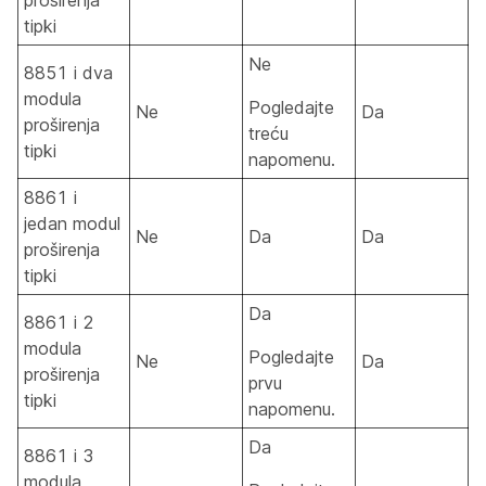
proširenja
tipki
Ne
8851 i dva
modula
Pogledajte
Ne
Da
proširenja
treću
tipki
napomenu.
8861 i
jedan modul
Ne
Da
Da
proširenja
tipki
Da
8861 i 2
modula
Pogledajte
Ne
Da
proširenja
prvu
tipki
napomenu.
Da
8861 i 3
modula