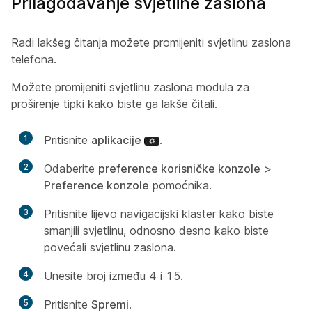
Prilagođavanje svjetline zaslona
Radi lakšeg čitanja možete promijeniti svjetlinu zaslona
telefona.
Možete promijeniti svjetlinu zaslona modula za
proširenje tipki kako biste ga lakše čitali.
1
Pritisnite
aplikacije
.
2
Odaberite
preference korisničke konzole
>
Preference konzole
pomoćnika.
3
Pritisnite lijevo navigacijski klaster kako biste
smanjili svjetlinu, odnosno desno kako biste
povećali svjetlinu zaslona.
4
Unesite broj između 4 i 15.
5
Pritisnite
Spremi
.