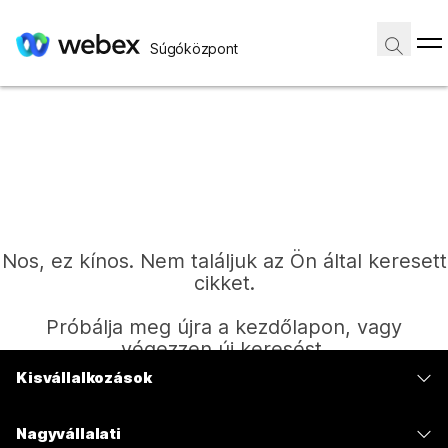
Súgóközpont
Nos, ez kínos. Nem találjuk az Ön által keresett
cikket.
Próbálja meg újra a kezdőlapon, vagy
végezzen új keresést.
Kisvállalkozások
Díjszabás
Kezdőlap
Nagyvállalati