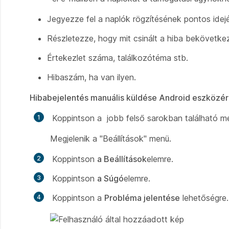
Jegyezze fel a naplók rögzítésének pontos idejé
Részletezze, hogy mit csinált a hiba bekövetkez
Értekezlet száma, találkozótéma stb.
Hibaszám, ha van ilyen.
Hibabejelentés manuális küldése Android eszközér
Koppintson a
jobb felső sarokban található me
Megjelenik a "Beállítások" menü.
Koppintson
a Beállítások
elemre.
Koppintson
a Súgó
elemre.
Koppintson a
Probléma jelentése
lehetőségre.