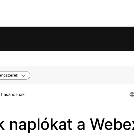
endszerek
t hasznosnak
k naplókat a Webe