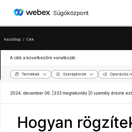
Súgóközpont
Kezdőlap
/
Cikk
A cikk a következőre vonatkozik:
Termékek
Szerepkörök
Operációs r
2024. december 06. |
333 megtekintés |
0 személy érezte ez
Hogyan rögzíte