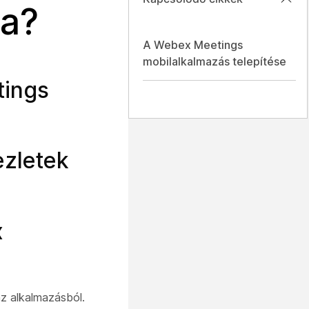
ra?
A Webex Meetings
mobilalkalmazás telepítése
tings
ezletek
x
az alkalmazásból.