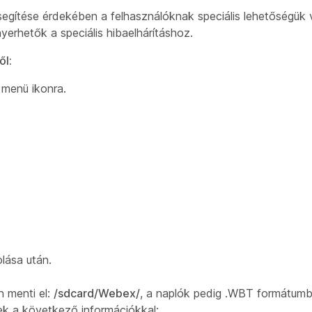
egítése érdekében a felhasználóknak speciális lehetőségük
yerhetők a speciális hibaelhárításhoz.
ől
:
 menü ikonra.
lása után.
 menti el:
/sdcard/Webex/
, a naplók pedig .WBT formátumb
ek a következő információkkal: