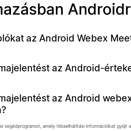
mazásban Android
plókat az Android Webex Mee
ajelentést az Android-értek
majelentést az Android webe
n?
 segédprogramot, amely hibaelhárítási információkat gyűjt 