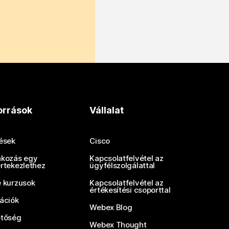
orrások
Vállalat
tések
Cisco
akozás egy
Kapcsolatfelvétel az
értekezlethez
ügyfélszolgálattal
e kurzusok
Kapcsolatfelvétel az
értékesítési csoporttal
rációk
Webex Blog
etőség
Webex Thought