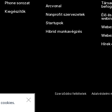
Phone sorozat
Társa
Arcvonal
befog
Kiegészítők
Nonprofit szervezetek
Élő és
webin
Startupok
Webex
Hibrid munkavégzés
Webex
Hírek 
Szerződési feltételek
Adatvédelmi n
 cookies.