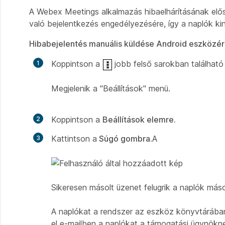
A Webex Meetings alkalmazás hibaelhárításának elős
való bejelentkezés engedélyezésére, így a naplók kin
Hibabejelentés manuális küldése Android eszközér
Koppintson a
jobb felső sarokban található
Megjelenik a "Beállítások" menü.
Koppintson a
Beállítások elemre.
Kattintson a
Súgó gombra.
A
Sikeresen másolt
üzenet felugrik a naplók máso
A naplókat a rendszer az eszköz könyvtárában
el e-mailben a naplókat a támogatási ügynökn