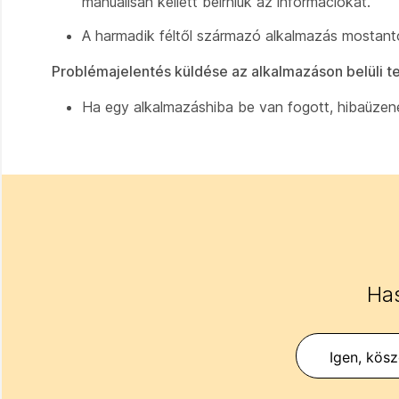
manuálisan kellett beírniuk az információkat.
A harmadik féltől származó alkalmazás mostantól
Problémajelentés küldése az alkalmazáson belüli t
Ha egy alkalmazáshiba be van fogott, hibaüzene
Has
Igen, kös