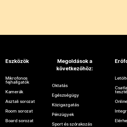
Eszközök
Megoldások a
Erőf
következőhöz:
Mikrofonos
Letöl
fejhallgatók
Oktatás
Csatl
Kamerák
teszt
Egészségügy
Asztali sorozat
Onlin
Közigazgatás
Room sorozat
Integ
Pénzügyek
Board sorozat
Elérh
Sport és szórakozás