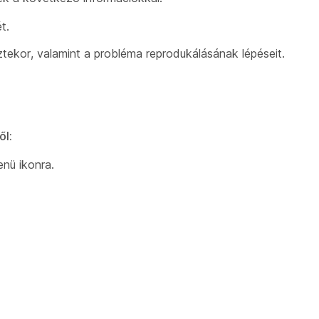
t.
tekor, valamint a probléma reprodukálásának lépéseit.
ől
:
nü ikonra.