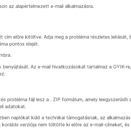
tson az alapértelmezett e-mail alkalmazásra.
 cím előre kitöltve. Adja meg a probléma részletes leírását, 
éma pontos idejét.
mbra.
 benyújtását. Az e-mail hivatkozásokat tartalmaz a GYIK-re,
ez.
 probléma fájl lesz a . ZIP formátum, amely leegyszerűsíti 
eli adatokat.
en naplókat küld a technikai támogatásnak, az alkalmazás el
orábbi verziója nem töltötte ki előre az e-mail-címeket, és