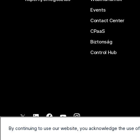
Events
Contact Center
CPaaS
Biztonság
Control Hub
©
2026
Cisco és/vagy társvállalatai. Minden jog fenntartva.
By continuing to use our website, you acknowledge the use of