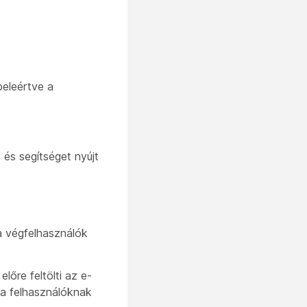
beleértve a
 és segítséget nyújt
a végfelhasználók
őre feltölti az e-
 a felhasználóknak