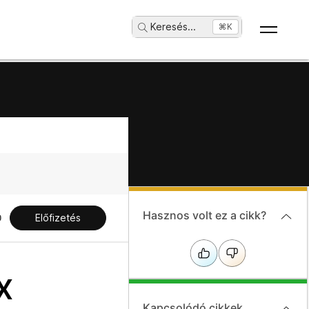
Keresés
...
⌘K
Hasznos volt ez a cikk?
Előfizetés
x
Kapcsolódó cikkek