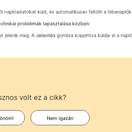
 naplóadatokat küld, és automatikusan feltölti a hibanaplók
echnikai problémák tapasztalása közben:
t jelenik meg. A
Jelentés
gombra koppintva küldje el a napló
znos volt ez a cikk?
zönöm!
Nem igazán