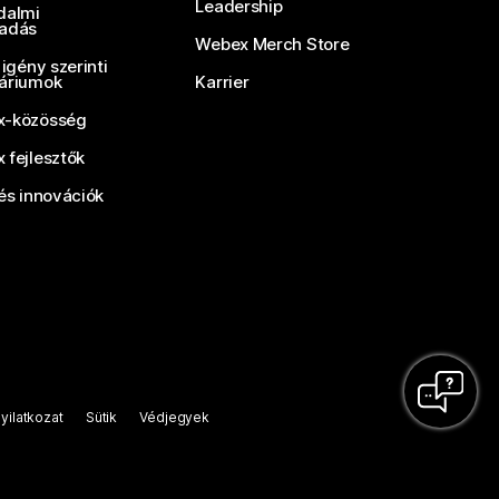
Leadership
dalmi
adás
Webex Merch Store
 igény szerinti
áriumok
Karrier
-közösség
 fejlesztők
és innovációk
yilatkozat
Sütik
Védjegyek