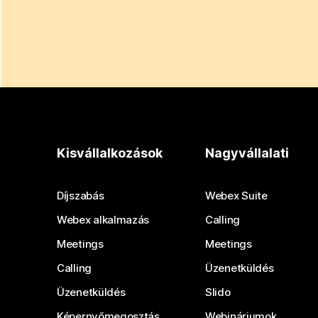
Kisvállalkozások
Nagyvállalati
Díjszabás
Webex Suite
Webex alkalmazás
Calling
Meetings
Meetings
Calling
Üzenetküldés
Üzenetküldés
Slido
Képernyőmegosztás
Webináriumok