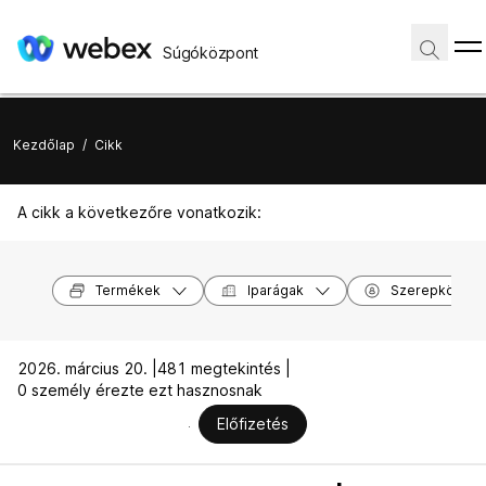
Súgóközpont
Kezdőlap
/
Cikk
A cikk a következőre vonatkozik:
Termékek
Iparágak
Szerepkörök
2026. március 20. |
481 megtekintés |
0 személy érezte ezt hasznosnak
Előfizetés