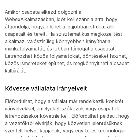
Amikor csapata elkezd dolgozni a
WebexAlkalmazásban, időt kell szánnia arra, hogy
átgondolja, hogyan lehet a legjobban strukturálni
csapatait és tereit. Ha szisztematikus megközelítést
alkalmaz, valószínűleg könnyebben irányíthatja
munkafolyamatát, és jobban támogatja csapatát.
Létrehozhat közös folyamatokat, döntéseket hozhat,
közös ismereteket építhet, és megkönnyítheti a csapat
kultúráját.
Kövesse vállalata irányelveit
Előfordulhat, hogy a vállalat már rendelkezik konkrét
irányelvekkel, amelyeket szóközök vagy csapatok
létrehozásakor követnie kell. Előfordulhat például, hogy
a vezetőktől elvárják, hogy közvetlen jelentésüknek
szentelt helyet kapjanak, vagy egy teljes technológiai