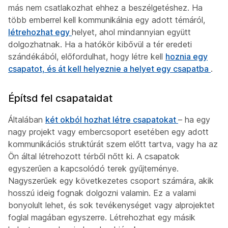
más nem csatlakozhat ehhez a beszélgetéshez. Ha
több emberrel kell kommunikálnia egy adott témáról,
létrehozhat egy
helyet, ahol mindannyian együtt
dolgozhatnak. Ha a hatókör kibővül a tér eredeti
szándékából, előfordulhat, hogy létre kell
hoznia egy
csapatot, és át kell
helyeznie a helyet egy csapatba
.
Építsd fel csapataidat
Általában
két okból hozhat létre csapatokat
– ha egy
nagy projekt vagy embercsoport esetében egy adott
kommunikációs struktúrát szem előtt tartva, vagy ha az
Ön által létrehozott térből nőtt ki. A csapatok
egyszerűen a kapcsolódó terek gyűjteménye.
Nagyszerűek egy következetes csoport számára, akik
hosszú ideig fognak dolgozni valamin. Ez a valami
bonyolult lehet, és sok tevékenységet vagy alprojektet
foglal magában egyszerre. Létrehozhat egy másik