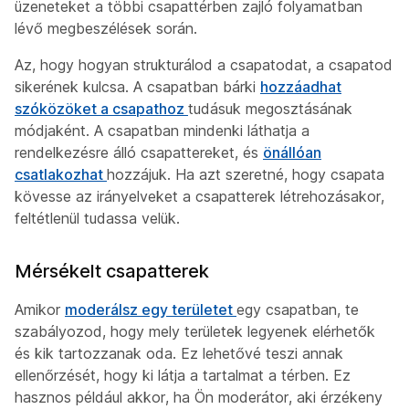
üzeneteket a többi csapattérben zajló folyamatban
lévő megbeszélések során.
Az, hogy hogyan strukturálod a csapatodat, a csapatod
sikerének kulcsa. A csapatban bárki
hozzáadhat
szóközöket a csapathoz
tudásuk megosztásának
módjaként. A csapatban mindenki láthatja a
rendelkezésre álló csapattereket, és
önállóan
csatlakozhat
hozzájuk. Ha azt szeretné, hogy csapata
kövesse az irányelveket a csapatterek létrehozásakor,
feltétlenül tudassa velük.
Mérsékelt csapatterek
Amikor
moderálsz egy területet
egy csapatban, te
szabályozod, hogy mely területek legyenek elérhetők
és kik tartozzanak oda. Ez lehetővé teszi annak
ellenőrzését, hogy ki látja a tartalmat a térben. Ez
hasznos például akkor, ha Ön moderátor, aki érzékeny