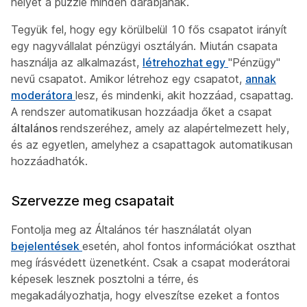
helyet a puzzle minden darabjának.
Tegyük fel, hogy egy körülbelül 10 fős csapatot irányít
egy nagyvállalat pénzügyi osztályán. Miután csapata
használja az alkalmazást,
létrehozhat egy
"Pénzügy"
nevű csapatot. Amikor létrehoz egy csapatot,
annak
moderátora
lesz, és mindenki, akit hozzáad, csapattag.
A rendszer automatikusan hozzáadja őket a csapat
általános
rendszeréhez, amely az alapértelmezett hely,
és az egyetlen, amelyhez a csapattagok automatikusan
hozzáadhatók.
Szervezze meg csapatait
Fontolja meg az Általános tér használatát olyan
bejelentések
esetén, ahol fontos információkat oszthat
meg írásvédett üzenetként. Csak a csapat moderátorai
képesek lesznek posztolni a térre, és
megakadályozhatja, hogy elveszítse ezeket a fontos