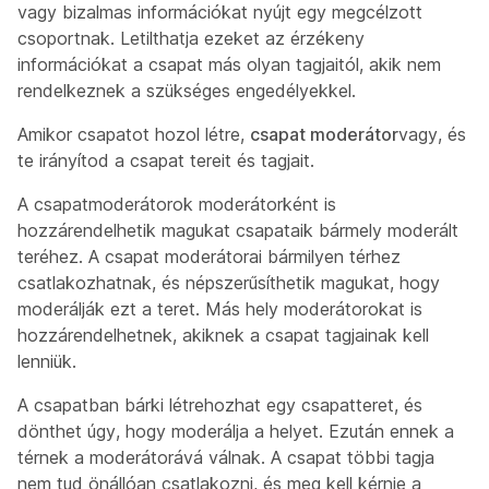
vagy bizalmas információkat nyújt egy megcélzott
csoportnak. Letilthatja ezeket az érzékeny
információkat a csapat más olyan tagjaitól, akik nem
rendelkeznek a szükséges engedélyekkel.
Amikor csapatot hozol létre,
csapat moderátor
vagy, és
te irányítod a csapat tereit és tagjait.
A csapatmoderátorok moderátorként is
hozzárendelhetik magukat csapataik bármely moderált
teréhez. A csapat moderátorai bármilyen térhez
csatlakozhatnak, és népszerűsíthetik magukat, hogy
moderálják ezt a teret. Más hely moderátorokat is
hozzárendelhetnek, akiknek a csapat tagjainak kell
lenniük.
A csapatban bárki létrehozhat egy csapatteret, és
dönthet úgy, hogy moderálja a helyet. Ezután ennek a
térnek a moderátorává válnak. A csapat többi tagja
nem tud önállóan csatlakozni, és meg kell kérnie a