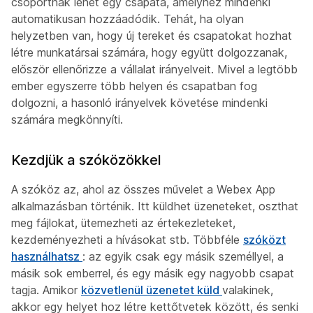
csoportnak lehet egy csapata, amelyhez mindenki
automatikusan hozzáadódik. Tehát, ha olyan
helyzetben van, hogy új tereket és csapatokat hozhat
létre munkatársai számára, hogy együtt dolgozzanak,
először ellenőrizze a vállalat irányelveit. Mivel a legtöbb
ember egyszerre több helyen és csapatban fog
dolgozni, a hasonló irányelvek követése mindenki
számára megkönnyíti.
Kezdjük a szóközökkel
A szóköz az, ahol az összes művelet a Webex App
alkalmazásban történik. Itt küldhet üzeneteket, oszthat
meg fájlokat, ütemezheti az értekezleteket,
kezdeményezheti a hívásokat stb. Többféle
szóközt
használhatsz
: az egyik csak egy másik személlyel, a
másik sok emberrel, és egy másik egy nagyobb csapat
tagja. Amikor
közvetlenül üzenetet küld
valakinek,
akkor egy helyet hoz létre kettőtvetek között, és senki