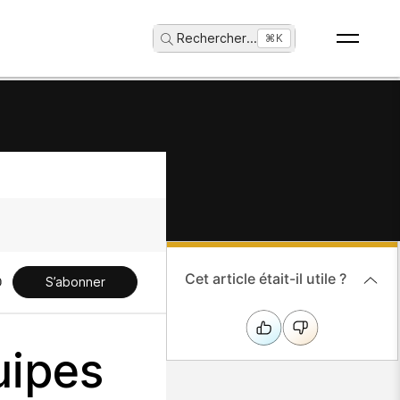
Rechercher
...
⌘K
Cet article était-il utile ?
S’abonner
uipes