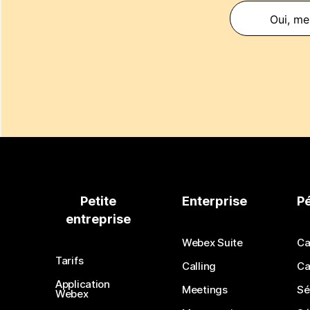
Oui, mer
Petite
Enterprise
P
entreprise
Webex Suite
Ca
Tarifs
Calling
Ca
Application
Meetings
Sé
Webex