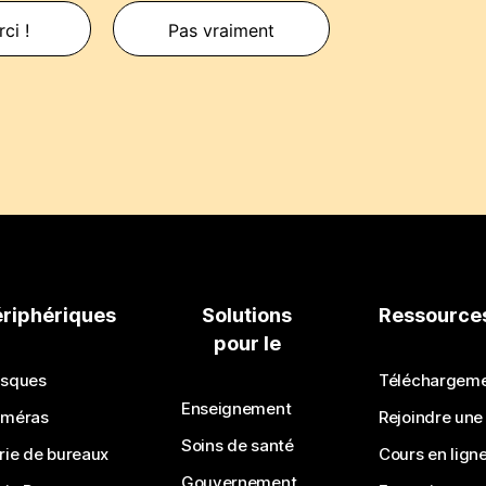
ci !
Pas vraiment
ériphériques
Solutions
Ressource
pour le
sques
Téléchargem
Enseignement
méras
Rejoindre une
Soins de santé
rie de bureaux
Cours en lign
Gouvernement