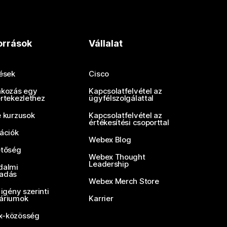
orrások
Vállalat
tések
Cisco
akozás egy
Kapcsolatfelvétel az
értekezlethez
ügyfélszolgálattal
e kurzusok
Kapcsolatfelvétel az
értékesítési csoporttal
rációk
Webex Blog
etőség
Webex Thought
Leadership
dalmi
adás
Webex Merch Store
 igény szerinti
áriumok
Karrier
-közösség