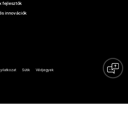
 fejlesztők
és innovációk
yilatkozat
Sütik
Védjegyek