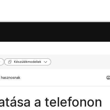
Készülékmodellek
t hasznosnak
atása a telefonon