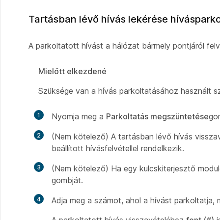
Tartásban lévő hívás lekérése hívásparko
A parkoltatott hívást a hálózat bármely pontjáról felv
Mielőtt elkezdené
Szüksége van a hívás parkoltatásához használt s
1
Nyomja meg a
Parkoltatás megszüntetése
go
2
(Nem kötelező) A tartásban lévő hívás vissz
beállított hívásfelvétellel rendelkezik.
3
(Nem kötelező) Ha egy kulcskiterjesztő modulo
gombját.
4
Adja meg a számot, ahol a hívást parkoltatja