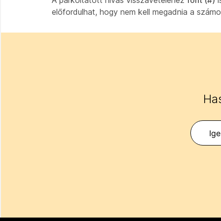
A parkoltatott hívás visszavételéhez
font (#)
i
előfordulhat, hogy nem kell megadnia a számo
Has
Ig