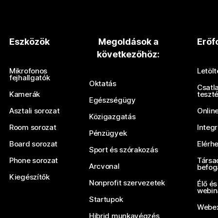
Eszközök
Megoldások a
Erőf
következőhöz:
Mikrofonos
Letöl
fejhallgatók
Oktatás
Csatl
Kamerák
teszt
Egészségügy
Asztali sorozat
Onlin
Közigazgatás
Room sorozat
Integ
Pénzügyek
Board sorozat
Elérh
Sport és szórakozás
Phone sorozat
Társa
Arcvonal
befog
Kiegészítők
Nonprofit szervezetek
Élő és
webin
Startupok
Webex
Hibrid munkavégzés