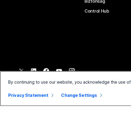
Biztonság
Control Hub
©
2026
Cisco és/vagy társvállalatai. Minden jog fenntartva.
By continuing to use our website, you acknowledge the use of
Privacy Statement
Change Settings