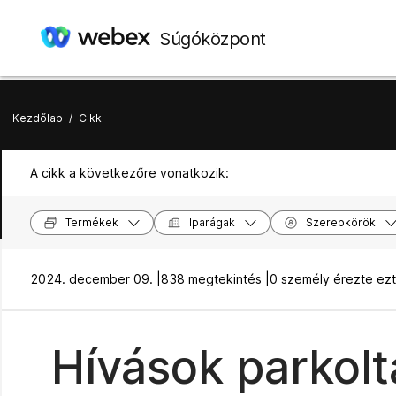
Súgóközpont
Kezdőlap
/
Cikk
A cikk a következőre vonatkozik:
Termékek
Iparágak
Szerepkörök
2024. december 09. |
838 megtekintés |
0 személy érezte ez
Hívások parkolt