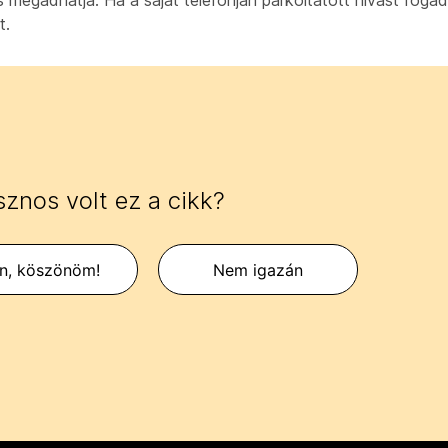
s megadhatja. Ha a saját telefonján parkoltatott hívást fogad
t.
znos volt ez a cikk?
en, köszönöm!
Nem igazán