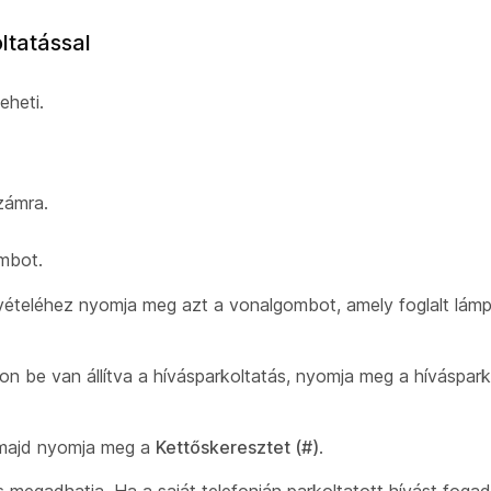
ltatással
eheti.
zámra.
mbot.
avételéhez nyomja meg azt a vonalgombot, amely foglalt lám
n be van állítva a hívásparkoltatás, nyomja meg a híváspark
, majd nyomja meg a
Kettőskeresztet (#)
.