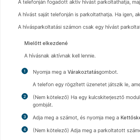
A telefonján fogadott aktív hívást parkoltathatja, ma
A hívást saját telefonján is parkoltathatja. Ha igen, a
A hívásparkoltatási számon csak egy hívást parkolta
Mielőtt elkezdené
A hívásnak aktívnak kell lennie.
1
Nyomja meg a
Várakoztatás
gombot.
A telefon egy rögzített üzenetet játszik le, am
2
(Nem kötelező) Ha egy kulcskiterjesztő modulo
gombját.
3
Adja meg a számot, és nyomja meg a
Kettősk
4
(Nem kötelező) Adja meg a parkoltatott szám