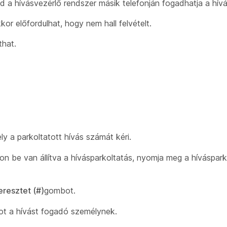
jd a hívásvezérlő rendszer másik telefonján fogadhatja a hívá
kkor előfordulhat, hogy nem hall felvételt.
that.
ely a parkoltatott hívás számát kéri.
n be van állítva a hívásparkoltatás, nyomja meg a híváspark
eresztet (#)
gombot.
ot a hívást fogadó személynek.