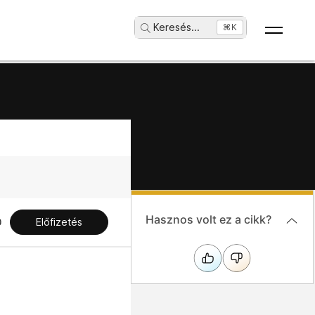
Keresés
...
⌘K
Hasznos volt ez a cikk?
Előfizetés