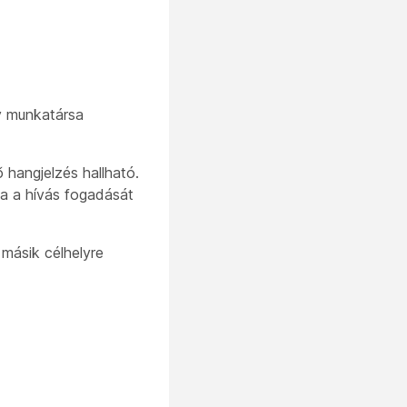
gy munkatársa
ő hangjelzés hallható.
tja a hívás fogadását
 másik célhelyre