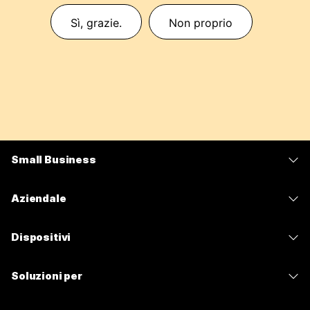
Sì, grazie.
Non proprio
Small Business
Prezzi
Aziendale
App Webex
Webex Suite
Dispositivi
Meetings
Calling
Cuffie
Calling
Soluzioni per
Meetings
Videocamere
Messaggistica
Istruzione
Messaggistica