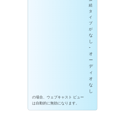
続
タ
イ
プ
が
な
し
-
オ
ー
デ
ィ
オ
な
し
の場合、ウェブキャスト ビュー
は自動的に無効になります。