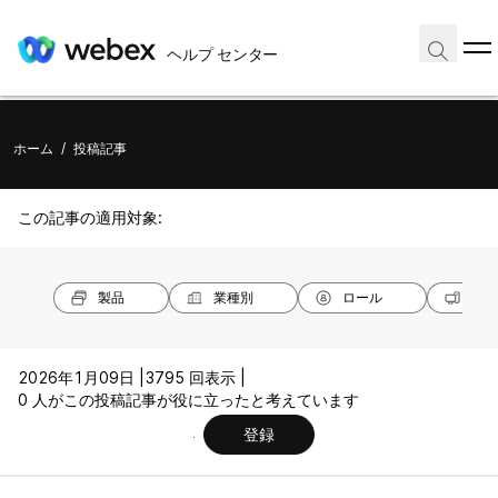
ヘルプ センター
ホーム
/
投稿記事
この記事の適用対象:
製品
業種別
ロール
オペ
2026年1月09日 |
3795 回表示 |
0 人がこの投稿記事が役に立ったと考えています
登録