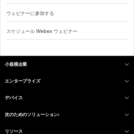
ウェビナーに参加する
スケジュール Webex ウェビナー
小規模企業
価格
エンタープライズ
Webex アプリ
Webex スイート
デバイス
Meetings
Calling
ヘッドセット
Calling
次のためのソリューション:
Meetings
カメラ
メッセージング
教育
メッセージング
リソース
Desk シリーズ
画面共有