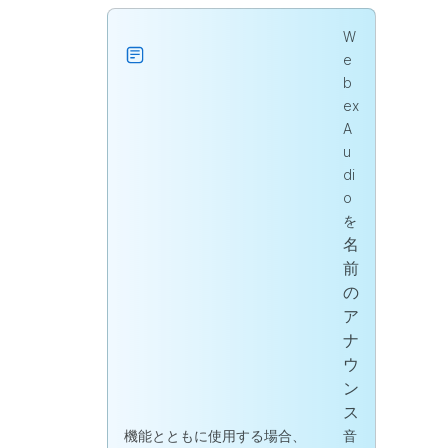
W
e
b
ex
A
u
di
o
を
名
前
の
ア
ナ
ウ
ン
ス
機能とともに使用する場合、
音