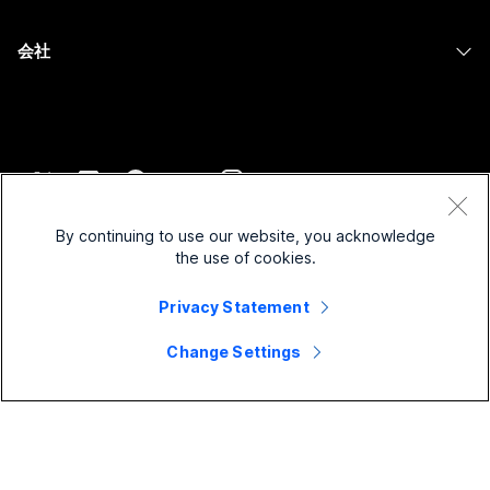
ヘルスケア
Slido
ダウンロード
Room シリーズ
会社
行政
ウェビナー
テストミーティングに参加
Board シリーズ
Cisco
財務
Events
オンラインクラス
Phone シリーズ
サポートへお問い合わせ
スポーツとエンターテインメント
Contact Center
インテグレーション
アクセサリ
セールスに問い合わせ
フロントライン
CPaaS
アクセシビリティ
利用規約
Webex Blog
非営利
セキュリティ
By continuing to use our website, you acknowledge
インクルージョン
プライバシーステートメント
the use of cookies.
Webex ソート リーダーシップ
スタートアップ
Control Hub
クッキー
ライブ & オンデマンド ウェビナー
Privacy Statement
Webex Merch Store
商標
ハイブリッド ワーク
Webex Community
©
2026
Cisco and/or its affiliates. All rights reserved.
キャリア
Change Settings
Webex Developers
ニュース & イノベーション