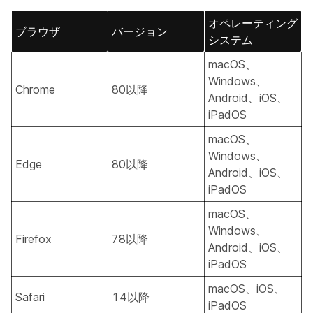
オペレーティング
ブラウザ
バージョン
システム
macOS、
Windows、
Chrome
80以降
Android、iOS、
iPadOS
macOS、
Windows、
Edge
80以降
Android、iOS、
iPadOS
macOS、
Windows、
Firefox
78以降
Android、iOS、
iPadOS
macOS、iOS、
Safari
14以降
iPadOS