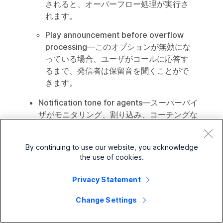
されると、オーバーフロー処理が実行さ
れます。
Play announcement before overflow
processing
—このオプションが無効にな
っている場合、ユーザがコールに応答す
るまで、発信者は保留音を聞くことがで
きます。
Notification tone for agents
—スーパーバイ
ザがモニタリング、割り込み、コーチングな
どの機能を使用するときに、エージェントに
通知トーンを再生するかどうかを設定しま
By continuing to use our website, you acknowledge
す。この設定は組織レベルとキューレベルで
the use of cookies.
設定できます。
Privacy Statement
Use organization’s default settings
—こ
のキューに組織の設定を適用する場合
Change Settings
は、このオプションを選択します。デフ
ォルトでは、このオプションが選択され