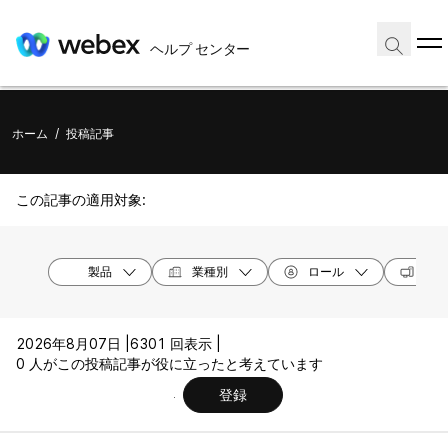
ヘルプ センター
ホーム
/
投稿記事
この記事の適用対象:
製品
業種別
ロール
オペ
2026年8月07日 |
6301 回表示 |
0 人がこの投稿記事が役に立ったと考えています
登録