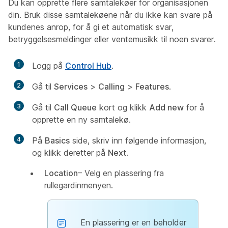
Du kan opprette flere samtalekøer for organisasjonen
din. Bruk disse samtalekøene når du ikke kan svare på
kundenes anrop, for å gi et automatisk svar,
betryggelsesmeldinger eller ventemusikk til noen svarer.
1
Logg på
Control Hub
.
2
Gå til
Services
>
Calling
>
Features
.
3
Gå til
Call Queue
kort og klikk
Add new
for å
opprette en ny samtalekø.
4
På
Basics
side, skriv inn følgende informasjon,
og klikk deretter på
Next
.
Location
– Velg en plassering fra
rullegardinmenyen.
En plassering er en beholder