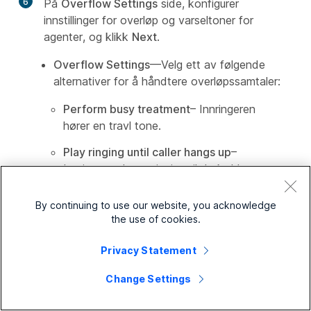
6
På
Overflow Settings
side, konfigurer
innstillinger for overløp og varseltoner for
agenter, og klikk
Next
.
Overflow Settings
—Velg ett av følgende
alternativer for å håndtere overløpssamtaler:
Perform busy treatment
– Innringeren
hører en travl tone.
Play ringing until caller hangs up
–
Innringeren hører ringing til de kobler seg
fra.
By continuing to use our website, you acknowledge
Transfer to phone number
– Angi
the use of cookies.
nummeret du vil overføre
overløpssamtaler til.
Privacy Statement
Du kan også aktivere følgende
Change Settings
innstillinger: