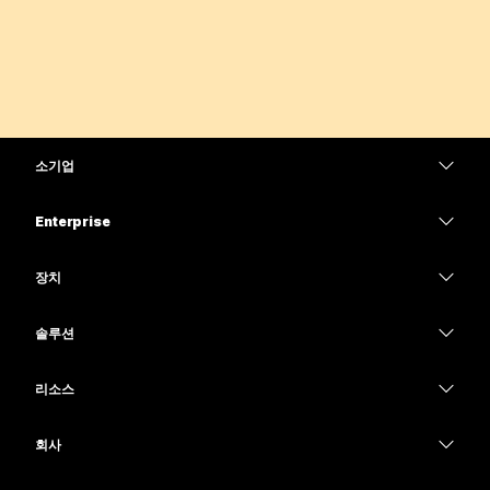
소기업
가격
Enterprise
Webex 앱
Webex Suite
장치
Meetings
Calling
헤드셋
Calling
솔루션
Meetings
카메라
교육
메시징
메시징
리소스
Desk 시리즈
의료 서비스
화면 공유
다운로드
Slido
Room 시리즈
회사
정부
테스트 미팅 참여하기
Webinars
Cisco
Board 시리즈