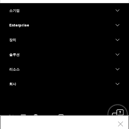
소기업
가격
Enterprise
Webex 앱
Webex Suite
장치
Meetings
Calling
헤드셋
Calling
솔루션
Meetings
카메라
교육
메시징
메시징
리소스
Desk 시리즈
의료 서비스
화면 공유
다운로드
Slido
Room 시리즈
회사
정부
테스트 미팅 참여하기
Webinars
Cisco
Board 시리즈
재무
온라인 학습
이벤트
지원 연락처
전화 시리즈
스포츠 및 엔터테인먼트
통합
Contact Center
영업팀에 문의
보조 프로그램
최전선
접근성
CPaaS
약관 및 조건
Webex Blog