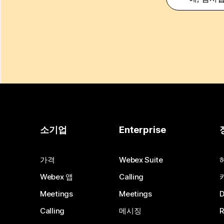
소기업
Enterprise
가격
Webex Suite
Webex 앱
Calling
Meetings
Meetings
Calling
메시징