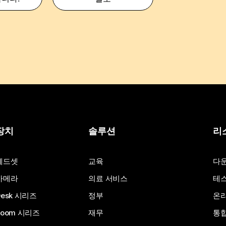
장치
솔루션
리
헤드셋
교육
다
카메라
의료 서비스
테스
Desk 시리즈
정부
온라
Room 시리즈
재무
통