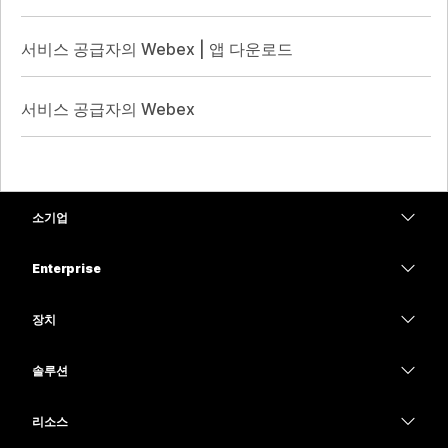
서비스 공급자의 Webex | 앱 다운로드
서비스 공급자의 Webex
소기업
가격
Enterprise
Webex 앱
Webex Suite
장치
Meetings
Calling
헤드셋
Calling
솔루션
Meetings
카메라
교육
메시징
메시징
리소스
Desk 시리즈
의료 서비스
화면 공유