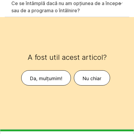
Ce se întâmplă dacă nu am opțiunea de a începe
sau de a programa o întâlnire?
A fost util acest articol?
Da, mulțumim!
Nu chiar