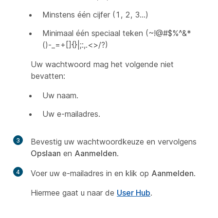
Minstens één cijfer (1, 2, 3…)
Minimaal één speciaal teken (~!@#$%^&*
()-_=+[]{}|;:,.<>/?)
Uw wachtwoord mag het volgende niet
bevatten:
Uw naam.
Uw e-mailadres.
3
Bevestig uw wachtwoordkeuze en vervolgens
Opslaan
en
Aanmelden
.
4
Voer uw e-mailadres in en klik op
Aanmelden
.
Hiermee gaat u naar de
User Hub
.