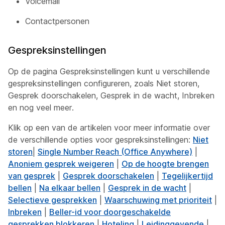
Voicemail
Contactpersonen
Gespreksinstellingen
Op de pagina Gespreksinstellingen kunt u verschillende
gespreksinstellingen configureren, zoals Niet storen,
Gesprek doorschakelen, Gesprek in de wacht, Inbreken
en nog veel meer.
Klik op een van de artikelen voor meer informatie over
de verschillende opties voor gespreksinstellingen:
Niet
storen
|
Single Number Reach (Office Anywhere)
|
Anoniem gesprek weigeren
|
Op de hoogte brengen
van gesprek
|
Gesprek doorschakelen
|
Tegelijkertijd
bellen
|
Na elkaar bellen
|
Gesprek in de wacht
|
Selectieve gesprekken
|
Waarschuwing met prioriteit
|
Inbreken
|
Beller-id voor doorgeschakelde
gesprekken blokkeren
|
Hoteling
|
Leidinggevende
|