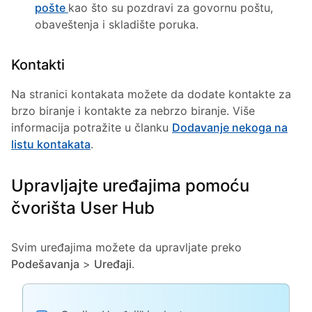
pošte
kao što su pozdravi za govornu poštu,
obaveštenja i skladište poruka.
Kontakti
Na stranici kontakata možete da dodate kontakte za
brzo biranje i kontakte za nebrzo biranje. Više
informacija potražite u članku
Dodavanje nekoga na
listu kontakata
.
Upravljajte uređajima pomoću
čvorišta User Hub
Svim uređajima možete da upravljate preko
Podešavanja
>
Uređaji
.