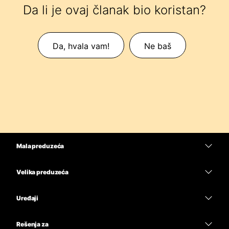
Da li je ovaj članak bio koristan?
Da, hvala vam!
Ne baš
Mala preduzeća
Cene
Velika preduzeća
Aplikacija Webex
Webex Suite
Uređaji
Sastanci
Calling
Slušalice sa mikrofonom
Calling
Rešenja za