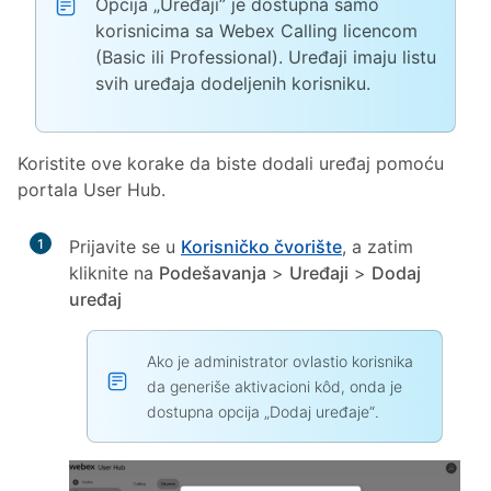
Opcija „Uređaji” je dostupna samo
korisnicima sa Webex Calling licencom
(Basic ili Professional). Uređaji imaju listu
svih uređaja dodeljenih korisniku.
Koristite ove korake da biste dodali uređaj pomoću
portala User Hub.
1
Prijavite se u
Korisničko čvorište
, a zatim
kliknite na
Podešavanja
>
Uređaji
>
Dodaj
uređaj
Ako je administrator ovlastio korisnika
da generiše aktivacioni kôd, onda je
dostupna opcija „Dodaj uređaje“.