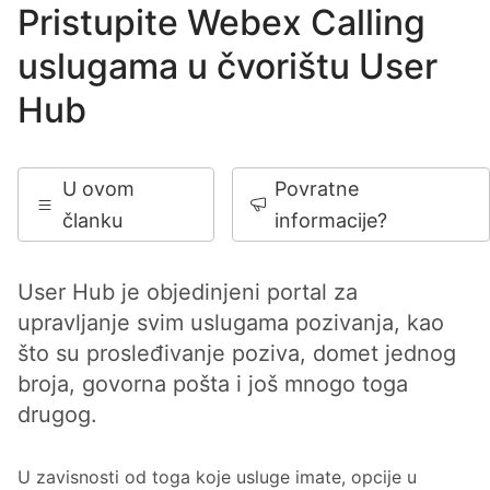
Pristupite Webex Calling
uslugama u čvorištu User
Hub
U ovom
Povratne
članku
informacije?
User Hub je objedinjeni portal za
upravljanje svim uslugama pozivanja, kao
što su prosleđivanje poziva, domet jednog
broja, govorna pošta i još mnogo toga
drugog.
U zavisnosti od toga koje usluge imate, opcije u