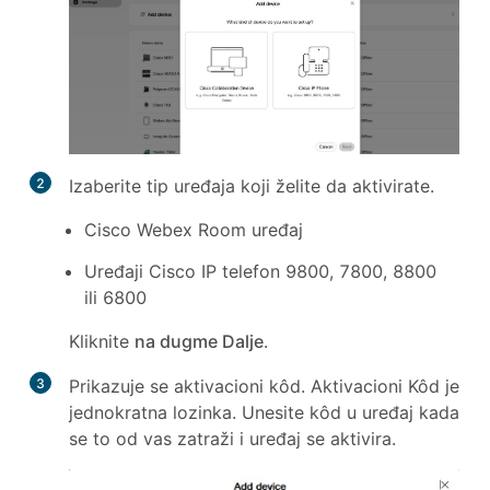
2
Izaberite tip uređaja koji želite da aktivirate.
Cisco Webex Room uređaj
Uređaji Cisco IP telefon 9800, 7800, 8800
ili 6800
Kliknite
na dugme Dalje
.
3
Prikazuje se aktivacioni kôd. Aktivacioni Kôd je
jednokratna lozinka. Unesite kôd u uređaj kada
se to od vas zatraži i uređaj se aktivira.