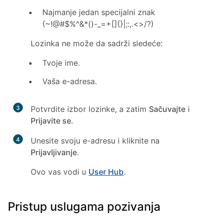
Najmanje jedan specijalni znak
(~!@#$%^&*()-_=+[]{}|;:,.<>/?)
Lozinka ne može da sadrži sledeće:
Tvoje ime.
Vaša e-adresa.
3
Potvrdite izbor lozinke, a zatim
Sačuvajte
i
Prijavite se
.
4
Unesite svoju e-adresu i kliknite na
Prijavljivanje
.
Ovo vas vodi u
User Hub
.
Pristup uslugama pozivanja