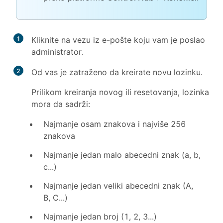
1
Kliknite na vezu iz e-pošte koju vam je poslao
administrator.
2
Od vas je zatraženo da kreirate novu lozinku.
Prilikom kreiranja novog ili resetovanja, lozinka
mora da sadrži:
Najmanje osam znakova i najviše 256
znakova
Najmanje jedan malo abecedni znak (a, b,
c...)
Najmanje jedan veliki abecedni znak (A,
B, C...)
Najmanje jedan broj (1, 2, 3...)