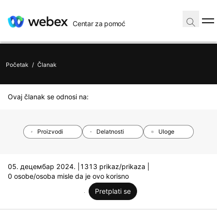
Centar za pomoć
Početak
/
Članak
Ovaj članak se odnosi na:
Proizvodi
Delatnosti
Uloge
05. децембар 2024. |
1313 prikaz/prikaza |
0 osobe/osoba misle da je ovo korisno
Pretplati se