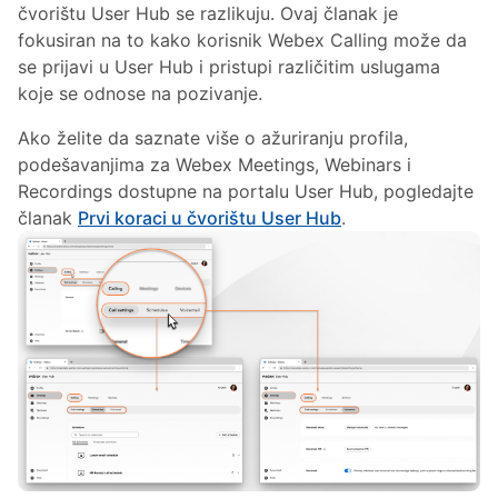
čvorištu User Hub se razlikuju. Ovaj članak je
fokusiran na to kako korisnik Webex Calling može da
se prijavi u User Hub i pristupi različitim uslugama
koje se odnose na pozivanje.
Ako želite da saznate više o ažuriranju profila,
podešavanjima za Webex Meetings, Webinars i
Recordings dostupne na portalu User Hub, pogledajte
članak
Prvi koraci u čvorištu User Hub
.