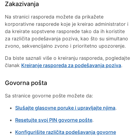
Zakazivanja
Na stranici rasporeda možete da prikažete
korporativne rasporede koje je kreirao administrator i
da kreirate sopstvene rasporede tako da ih koristite
za različita podešavanja poziva, kao što su simultano
zvono, sekvencijalno zvono i prioritetno upozorenje.
Da biste saznali više o kreiranju rasporeda, pogledajte
članak
Kreiranje rasporeda za podešavanja poziva
.
Govorna pošta
Sa stranice govorne pošte možete da:
Slušajte glasovne poruke i upravljajte njima
.
Resetujte svoj PIN govorne pošte
.
Konfigurišite različita podešavanja govorne