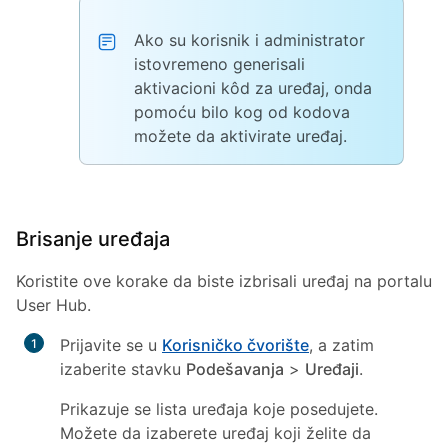
Ako su korisnik i administrator
istovremeno generisali
aktivacioni kôd za uređaj, onda
pomoću bilo kog od kodova
možete da aktivirate uređaj.
Brisanje uređaja
Koristite ove korake da biste izbrisali uređaj na portalu
User Hub.
Prijavite se u
Korisničko čvorište
, a zatim
izaberite stavku
Podešavanja
>
Uređaji
.
Prikazuje se lista uređaja koje posedujete.
Možete da izaberete uređaj koji želite da