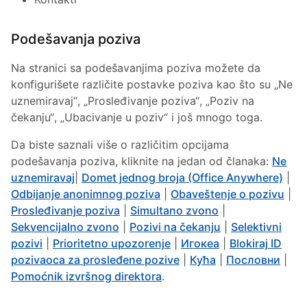
Podešavanja poziva
Na stranici sa podešavanjima poziva možete da
konfigurišete različite postavke poziva kao što su „Ne
uznemiravaj“, „Prosleđivanje poziva“, „Poziv na
čekanju“, „Ubacivanje u poziv“ i još mnogo toga.
Da biste saznali više o različitim opcijama
podešavanja poziva, kliknite na jedan od članaka:
Ne
uznemiravaj
|
Domet jednog broja (Office Anywhere)
|
Odbijanje anonimnog poziva
|
Obaveštenje o pozivu
|
Prosleđivanje poziva
|
Simultano zvono
|
Sekvencijalno zvono
|
Pozivi na čekanju
|
Selektivni
pozivi
|
Prioritetno upozorenje
|
Игокеа
|
Blokiraj ID
pozivaoca za prosleđene pozive
|
Кућа
|
Пословни
|
Pomoćnik izvršnog direktora
.