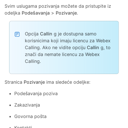
Svim uslugama pozivanja možete da pristupite iz
odeljka
Podešavanja
>
Pozivanje
.
Opcija
Callin
g je dostupna samo
korisnicima koji imaju licencu za Webex
Calling. Ako ne vidite opciju
Callin
g, to
znači da nemate licencu za Webex
Calling.
Stranica
Pozivanje
ima sledeće odeljke:
Podešavanja poziva
Zakazivanja
Govorna pošta
Kontakti