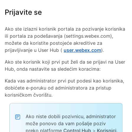
Prijavite se
Ako ste izlazni korisnik portala za pozivanje korisnika
ili portala za podešavanja (settings.webex.com),
možete da koristite postojeće akreditive za
prijavljivanje u User Hub (
user.webex.com
).
Ako ste korisnik koji prvi put želi da se prijavi na User
Hub, onda nastavite sa sledećim koracima:
Kada vas administrator prvi put podesi kao korisnika,
dobićete e-poruku od administratora za pristup
korisničkom čvorištu.
Ako niste dobili pozivnicu, administrator
može ponovo da vam pošalje poziv
preko platforme
Control Hub
>
Korisnici
.