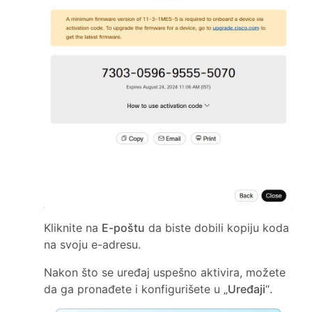
Kliknite na
E-poštu
da biste dobili kopiju koda
na svoju e-adresu.
Nakon što se uređaj uspešno aktivira, možete
da ga pronađete i konfigurišete u „
Uređaji
“.