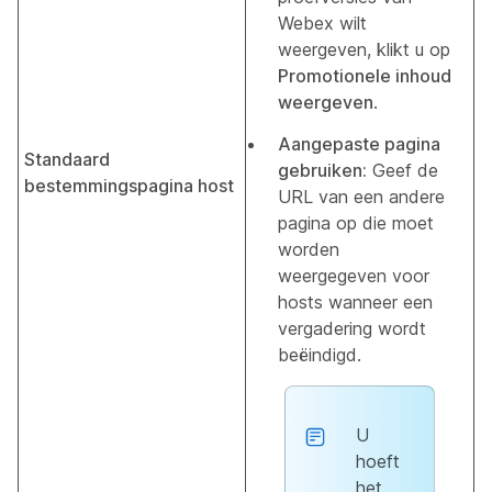
Webex wilt
weergeven, klikt u op
Promotionele inhoud
weergeven
.
Aangepaste pagina
Standaard
gebruiken:
Geef de
bestemmingspagina host
URL van een andere
pagina op die moet
worden
weergegeven voor
hosts wanneer een
vergadering wordt
beëindigd.
U
hoeft
het