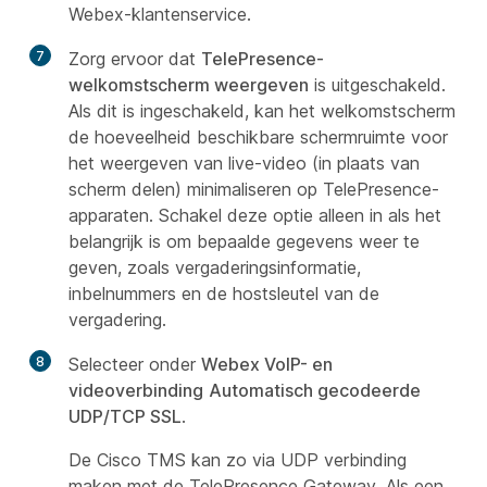
Webex-klantenservice.
7
Zorg ervoor dat
TelePresence-
welkomstscherm weergeven
is uitgeschakeld.
Als dit is ingeschakeld, kan het welkomstscherm
de hoeveelheid beschikbare schermruimte voor
het weergeven van live-video (in plaats van
scherm delen) minimaliseren op TelePresence-
apparaten. Schakel deze optie alleen in als het
belangrijk is om bepaalde gegevens weer te
geven, zoals vergaderingsinformatie,
inbelnummers en de hostsleutel van de
vergadering.
8
Selecteer onder
Webex VoIP- en
videoverbinding
Automatisch gecodeerde
UDP/TCP SSL
.
De Cisco TMS kan zo via UDP verbinding
maken met de TelePresence Gateway. Als een