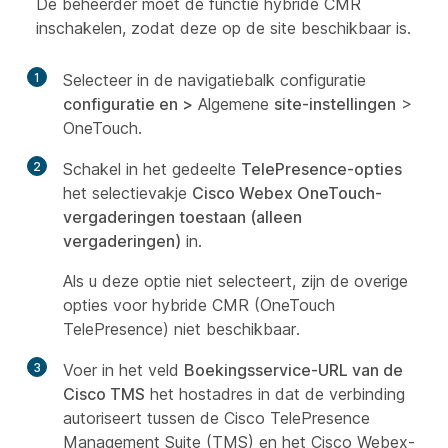
De beheerder moet de functie hybride CMR
inschakelen, zodat deze op de site beschikbaar is.
1
Selecteer in de navigatiebalk configuratie
configuratie en >
Algemene
site-instellingen
>
OneTouch.
2
Schakel in het gedeelte
TelePresence-opties
het selectievakje
Cisco Webex OneTouch-
vergaderingen toestaan (alleen
vergaderingen)
in.
Als u deze optie niet selecteert, zijn de overige
opties voor hybride CMR (OneTouch
TelePresence) niet beschikbaar.
3
Voer in het veld
Boekingsservice-URL van de
Cisco TMS
het hostadres in dat de verbinding
autoriseert tussen de Cisco TelePresence
Management Suite (TMS) en het Cisco Webex-