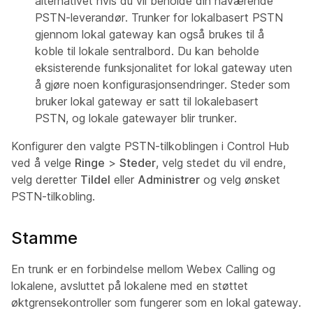
alternativet hvis du vil beholde din nåværende
PSTN-leverandør. Trunker for lokalbasert PSTN
gjennom lokal gateway kan også brukes til å
koble til lokale sentralbord. Du kan beholde
eksisterende funksjonalitet for lokal gateway uten
å gjøre noen konfigurasjonsendringer. Steder som
bruker lokal gateway er satt til lokalebasert
PSTN, og lokale gatewayer blir trunker.
Konfigurer den valgte PSTN-tilkoblingen i Control Hub
ved å velge
Ringe
>
Steder
, velg stedet du vil endre,
velg deretter
Tildel
eller
Administrer
og velg ønsket
PSTN-tilkobling.
Stamme
En trunk er en forbindelse mellom Webex Calling og
lokalene, avsluttet på lokalene med en støttet
øktgrensekontroller som fungerer som en lokal gateway.