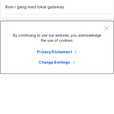
Kom i gang med lokal gateway
Liten bedrift
By continuing to use our website, you acknowledge
the use of cookies.
Priser
Bedrift
Privacy Statement
Webex-app
Webex Suite
Change Settings
Enheter
Møter
Calling
Hodesett
Calling
Løsninger for
Møter
Kameraer
Meldinger
Utdanning
Meldinger
Ressurser
Skrivebord-serien
Skjermdeling
Helsetjenester
Slido
Nedlastinger
Romserie
Firma
Regjering
Nettseminar
Bli med på et testmøte
Tavleserie